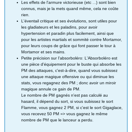
plus facilement le
spéciales et
Les effets de l'armure victorieuse (etc ...) sont bien
pour les subtiles.
armure mytique et
marchant, tout
2%
sommeil
connus, mais je la mets quand même, cela ne coûte
spartiates
Redonnent des PM
armure légendaire
simplement
rien.
subtiles
en marchant.
Heaume sacré
-
Permettent de
Sur
Eventail critique
-
Permettent
Coffre
L'éventail critique et ses évolutions, sont utiles pour
Donnent de plus un
heaume béni,
résister à la
Hannimal,
éventail surcritique,
d'avoir plus de
d'antre
les gladiateurs et les paladins, pour avoir
bonus de 5 PM, pour
heaume
confusion et l'illusion
2%
éventail hypercritique
chance de porter
niveau 10,
hypertension et paradin plus facilement, ainsi que
les spartiates
miraculeux et
et éventail
un coup de grâce
1%
pour les artistes martials et sommité contre Mortamor,
adéquates, jusqu'à
heaume divin
ultracritique
pour leurs coups de grâce qui font passer le tour à
20 PM, pour les
Tiare antisort
Permet de résister
Coffre rouge
Mortamor et ses mains.
subtiles.
Chaussure à talons
Permettent de
alchimanach
plus facilement aux
dans
Petite précision sur l'absorboléro: L'Absorboléro est
gagner 10%
sorts de malus
l'histoire
une pièce d'équipement pour le buste qui absorbe les
d'expérience en
(baisse de
alchimanach
PM des attaques, c'est-à-dire, quand vous subissez
plus après un
statistiques)
une attaque magique offensive ou qui diminue les
combat
stats, vous regagnez des PM ; donc avoir un miroir
Gants de dame
-
Permet de résister
Magasin X
Larme de Vénus
magique annule ce gain de PM.
Augmente les
Récompense
gants de marquise
plus facilement à
2800 PO
Le nombre de PM gagnés n'est pas calculé au
chances de
de la quête
et gant de reine
l'illusion et la
hasard, il dépend du sort, si vous subissez le sort
fasciner l'ennemi
59
confusion
Flamme, vous gagnez 2 PM, si c'est le sort Gigaglace,
Bâton lumineux
-
Utilisé comme
Coffre
Pantalon robuste
Diminuent les
Magasin
vous recevez 50 PM => vous gagnez le même
bâton brillant, bâton
objet de combat,
d'antre
et pantalon
chances de subir
secret de
nombre de PM que le lanceur a perdu.
éclatant et bâton de
il lance la
niveau 10,
ultrarésistant
une baisse de
Pontaudy
l'aurore
perturbonde
1%
défense
12 500 PO