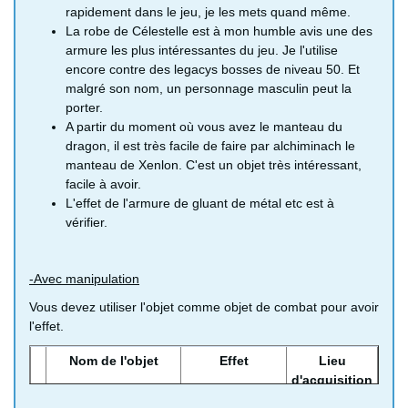
manteau ésotérique
d'attaque
rapidement dans le jeu, je les mets quand même.
Habit de prince
La robe de Célestelle est à mon humble avis une des
-
Diminuent
Quête 53 ou
habit de roi et habit
armure les plus intéressantes du jeu. Je l'utilise
les
alchimanach
encore contre des legacys bosses de niveau 50. Et
d'empereur
attaques
malgré son nom, un personnage masculin peut la
magiques
porter.
Robe de princesse -
Diminuent
Quête 54 ou
A partir du moment où vous avez le manteau du
robe de reine et robe
les
alchimanach
dragon, il est très facile de faire par alchiminach le
d'imératrice
attaques
manteau de Xenlon. C'est un objet très intéressant,
magiques
facile à avoir.
L'effet de l'armure de gluant de métal etc est à
Toge de Célestelle
Diminuent
Alchimanach
vérifier.
et robe de Célestelle
les
(trouver la robe
attaques
cauchemardesque
magiques
quelque part dans
-Avec manipulation
et soignent
le jeu)
pendant le
Vous devez utiliser l'objet comme objet de combat pour avoir
combat
l'effet.
Manteau du dragon
Diminue les
Mini médaille (80)
Nom de l'objet
Effet
Lieu
et Manteau de
attaques
d'acquisition
Xenlon
magiques