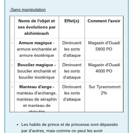
-Sans manipulation
Noms de l'objet et
Effet(s)
Comment l'avoir
ses évolutions par
alchiminach
Armure magique
-
Diminuent
Magasin d'Ouadi
armure enchantée et
les sorts
5800 PO
armure ésotérique
d'attaque
Bouclier magique -
Diminuent
Magasin d'Ouadi
bouclier enchanté et
les sorts
4000 PO
bouclier ésotérique
d'attaque
Manteau d'ange -
Diminuent
Sur Tyrannomort
manteau d'archange,
les sorts
2%
manteau de séraphin
d'attaque
et manteau de
chérubin
Manteau magique
-
Diminuent
Magasin d'Ouadi
Les habits de prince et de princesse sont dépassés
manteau enchanté et
les sorts
3600 PO
par d'autres, mais comme on peut les avoir