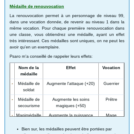
Médaille de renouvocation
Absorboléro
Redonne des PM
Coffre
Pantalon
Efficace contre les
Sur Némée
quand vous
d'antre
d'invicibilité
sorts mortels (type
2%
La renouvocation permet à un personnage de niveau 99,
subissez un sort
niveau 4, 1%
kill)
dans une vocation donnée, de revenir au niveau 1 dans la
d'attaque (mais
même vocation. Pour chaque première renouvocation dans
Pantalon
Efficace contre les
alchimanach
vous
une classe, vous obtiendrez une médaille, ayant un effet
d'immortalité
sorts mortels et le
perdez quand
très intéressant. Ces médailles sont uniques, on ne peut les
sommeil
même des PV)
avoir qu'en un exemplaire.
Pantalon
Efficace contre les
alchimanach
Psaro m'a conseillé de rappeler leurs effets:
d'éternité
sorts mortels, le
sommeil et la
Nom de la
Effet
Vocation
paralysie
médaille
Pantalon de
Efficace contre de
alchimanach
Médaille de
Augmente l'attaque (+20)
Guerrier
l'infini
nombreux sorts de
soldat
malus
Médaille de
Augmente les soins
Prêtre
Anneau
Efficace contre le
alchimanach
secourisme
magiques (+50)
médicinal
sommeil, le poison
Magimédaille
Augmente la puissance
Mage
et l'illusion
magique (+50)
Bien sur, les médailles peuvent être portées par
Médaille
Augmente l'agilité (+120)
Artiste