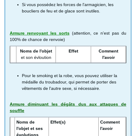
Bouclier de feu
Diminue les
Magasin de
Bouclier de la
Diminuent
Alchiminach
Si vous possédez les forces de l'armagicien, les
sorts et les
Batsureg
sainte
- bouclier de
les
boucliers de feu et de glace sont inutiles.
souffles de
5200 PO
la déesse
attaques
feu
magiques
Bouclier de glace
Diminue les
Magasin de
Armure de gluant de
Repoussent
Coffre d'antre
Armure renvoyant les sorts
(attention, ce n'est pas du
sorts et les
batsureg
métal -
armure de
les sorts
niveau 9
100% de chance de renvoie)
souffles de
5700 Po
mercure et armure
glace
royale
Noms de l'objet
Effet
Comment
et son évloution
l'avoir
Boucliéponge
-
Lance le sort
Sur le Baron
aimental,
barrière
Hémoglobon
Armure miroir
-
Renvoient les
Magasin de
qommaléfice et
magique
2%
armure
sorts (pas les
Kilimagmaro 22
Pour le smoking et la robe, vous pouvez utiliser la
désâmenteur
catoptrique
souffles)
500 PO
médaille du troubadour, qui permet de porter des
vêtements de l'autre sexe, si nécessaire.
Smoking
Renvoie les
Alchiminach
scintillant
sorts (pas les
homme
souffles)
Armure diminuant les dégâts dus aux attaques de
uniquement
souffle
Robe chatoyante
Renvoie les
Alchiminach
Noms de
Effet(s)
Comment
femme
sorts (pas les
l'objet et ses
l'avoir
uniquement
soufflies)
évolutions