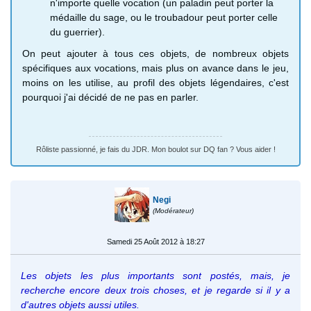
n'importe quelle vocation (un paladin peut porter la
d'Hermès
martial
médaille du sage, ou le troubadour peut porter celle
Médaille de
Augmente les chances de
Voleur
du guerrier).
canaille
vol (à coupler avec le
On peut ajouter à tous ces objets, de nombreux objets
parchemin du voleur)
spécifiques aux vocations, mais plus on avance dans le jeu,
Médaille de
Permet de porter les habits
Troubadour
moins on les utilise, au profil des objets légendaires, c'est
caméléon
de l'autre sexe (même si
pourquoi j'ai décidé de ne pas en parler.
certains vêtements restent
spécifiques à un sexe bien
qu'on ait cette médaille)
Rôliste passionné, je fais du JDR. Mon boulot sur DQ fan ? Vous aider !
Prix du
Augmente les chances de
Gladiateur
critique
porter un coup critique
Prix de
Augmente la défense (+20)
Paladin
Negi
(Modérateur)
chevalerie
Légion
Augmente les chances de
Armagicien
Samedi 25 Août 2012 à 18:27
d'honneur
porter un coup de grâce
Médaille de
Augmente l'adresse (+100)
Ranger
Les objets les plus importants sont postés, mais, je
liberté
recherche encore deux trois choses, et je regarde si il y a
d'autres objets aussi utiles.
Médaille du
Augmente les PM (+60)
Sage