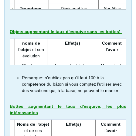
Tropotoge
-
Diminuent les
Sur Atlas
stratotoge,
dommages causés par
2%
mésotoge et
les attaques de souffle
exotoge
protègent de plus
Objets augmentant le taux d'esquive
sans les bottes)
.
contre le poison, la
paralysie et le sommeil
noms de
Effet(s)
Comment
l'objet
et son
l'avoir
Bouclier du
Diminue les attaques de
12 500 PO
évolution
vent
souffle, s'il est utilisé
au magasin
comme objet de combat
de
Manteau
Augmentent le taux
Magasin de
Kilimagmaro
d'esquive
et
d'esquive +3%, et +4%
Port Ehcep
Remarque: n'oubliez pas qu'il faut 100 à la
manteau de
pour celui de
1000 PO
compétence du bâton si vous comptez l'utiliser avec
dissimulation
dissimulation
des vocations qui, à la base, ne peuvent le manier.
Mantelet
Augmentent le taux
Magasin de
sombre
et
d'esquive +2%, et +3%
Kilimagmaro
Bottes augmentant le taux d'esquive, les plus
mantelet
pour le macabre
13 500 PO
intéressantes
macabre
Bustier divin
Augmente le taux
Alchimanach
Noms de l'objet
Effet(s)
Comment
uniquement
d'esquive +3%
et de ses
l'avoir