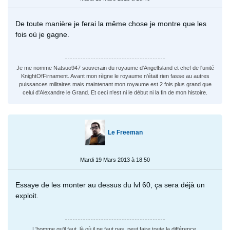
De toute manière je ferai la même chose je montre que les
fois où je gagne.
Je me nomme Natsuo947 souverain du royaume d'AngelIsland et chef de l'unité
KnightOfFirnament. Avant mon règne le royaume n'était rien fasse au autres
puissances militaires mais maintenant mon royaume est 2 fois plus grand que
celui d'Alexandre le Grand. Et ceci n'est ni le début ni la fin de mon histoire.
Le Freeman
Mardi 19 Mars 2013 à 18:50
Essaye de les monter au dessus du lvl 60, ça sera déjà un
exploit.
L'homme qu'il faut, là où il ne faut pas, peut faire toute la différence.