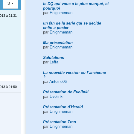
3
le DQ qui vous a le plus marqué, et
pourquoi
par
Enignmeman
013 à 21:31
un fan de la serie qui se decide
enfin a poster
par
Enignmeman
Ma présentation
par
Enignmeman
Salutations
par
Leffa
La nouvelle version ou l’ancienne
?
par
Antoine06
013 à 21:50
Présentation de Evolinki
par
Evolinki
Présentation d'Herald
par
Enignmeman
Présentation Tran
par
Enignmeman