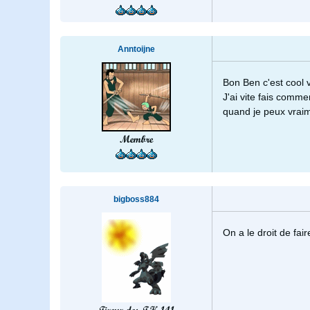
Anntoijne
Bon Ben c'est cool v
J'ai vite fais comm
quand je peux vraim
Membre
bigboss884
On a le droit de fair