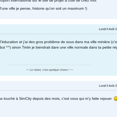
roport international sur le site de projet à coté de chez moi.
'une ville je pense, historie qu'on soit un maximum !)
Lundi 5 Août 
 l'éducation et j'ai des gros problème de sous dans ma ville minière (c'e
t ^^) sinon Tintin je biendrait dare une ville normale dans ta petite r
~~ Le néant, c'est quelque chose ! ~~
Lundi 5 Août 
pas touché à SimCity depuis des mois, c'est vous qui m'y faite rejouer.