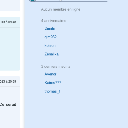
Aucun membre en ligne
4 anniversaires
2013 à 09:48
Dimitri
glm952
keliron
Zenalika
3 derniers inscrits
Avenor
2013 à 20:59
Kairos777
thomas_f
Ce serait