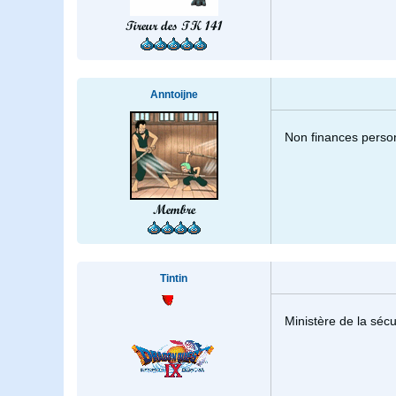
Tireur des TK 141
Anntoijne
Non finances personn
Membre
Tintin
Ministère de la sécur