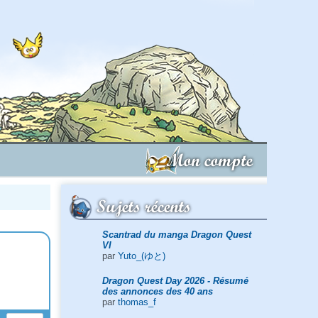
Mon compte
Sujets récents
Scantrad du manga Dragon Quest
VI
par
Yuto_(ゆと)
Dragon Quest Day 2026 - Résumé
des annonces des 40 ans
par
thomas_f