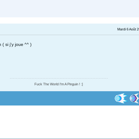
Mardi 6 Août 
( si j'y joue ^^ )
Fuck The World I'm A Pinguin ! :]