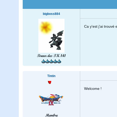
bigboss884
Ca y'est j'ai trouvé et
Tireur des TK 141
Tintin
Welcome !
Membre