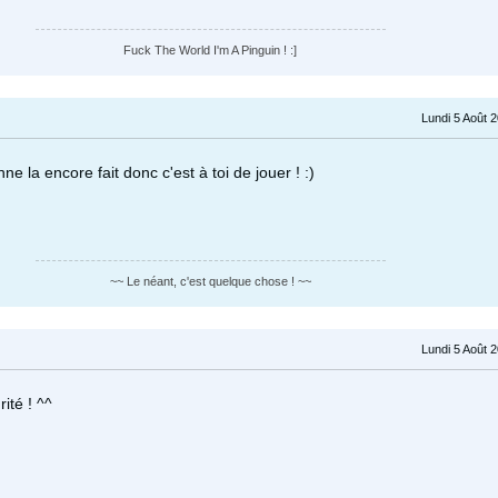
Fuck The World I'm A Pinguin ! :]
Lundi 5 Août 
e la encore fait donc c'est à toi de jouer ! :)
~~ Le néant, c'est quelque chose ! ~~
Lundi 5 Août 
ité ! ^^