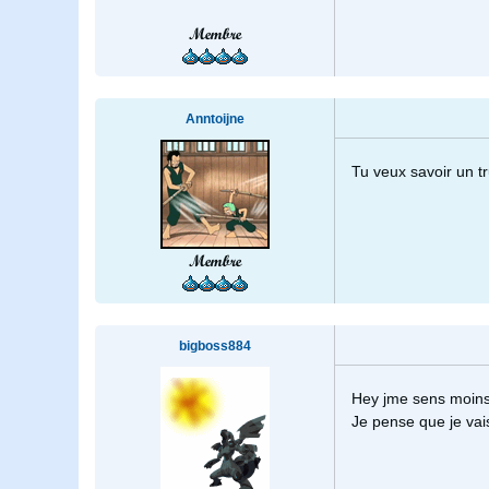
Membre
Anntoijne
Tu veux savoir un tr
Membre
bigboss884
Hey jme sens moins 
Je pense que je vais