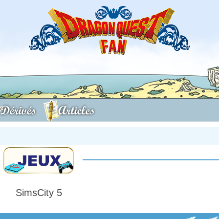
Dérivés
Articles
SimsCity 5