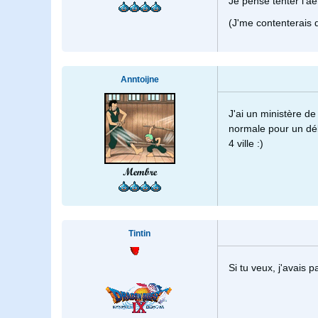
Je pense tenter l'aé
(J'me contenterais d
Anntoijne
J'ai un ministère de
normale pour un débu
4 ville :)
Membre
Tintin
Si tu veux, j'avais 