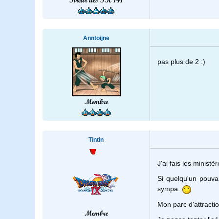
Tireur des TK 141
Anntoijne
pas plus de 2 :)
Membre
Tintin
J'ai fais les minist
Si quelqu'un pouvai
sympa.
Mon parc d'attractio
Membre