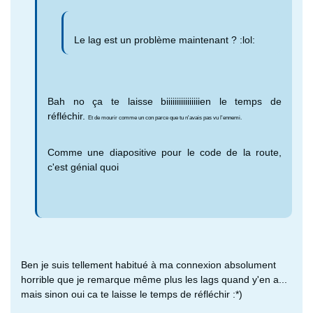
Le lag est un problème maintenant ? :lol:
Bah no ça te laisse biiiiiiiiiiiiiiiien le temps de
réfléchir.
Et de mourir comme un con parce que tu n'avais pas vu l'ennemi.
Comme une diapositive pour le code de la route,
c'est génial quoi
Ben je suis tellement habitué à ma connexion absolument
horrible que je remarque même plus les lags quand y'en a...
mais sinon oui ca te laisse le temps de réfléchir :*)