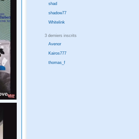
shad
shadow77
Whitelink
3 derniers inscrits
Avenor
Kairos777
thomas_f