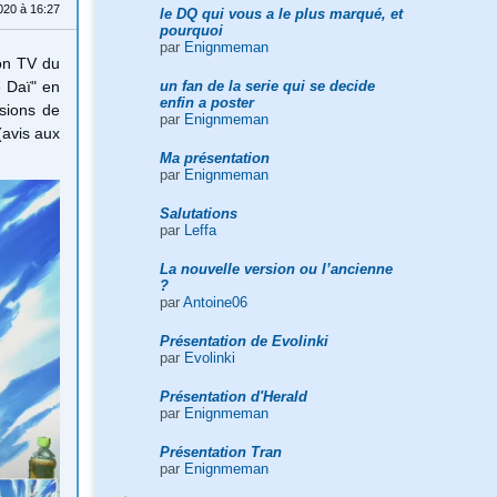
020 à 16:27
le DQ qui vous a le plus marqué, et
pourquoi
par
Enignmeman
ion TV du
un fan de la serie qui se decide
e Daï" en
enfin a poster
ssions de
par
Enignmeman
(avis aux
Ma présentation
par
Enignmeman
Salutations
par
Leffa
La nouvelle version ou l’ancienne
?
par
Antoine06
Présentation de Evolinki
par
Evolinki
Présentation d'Herald
par
Enignmeman
Présentation Tran
par
Enignmeman