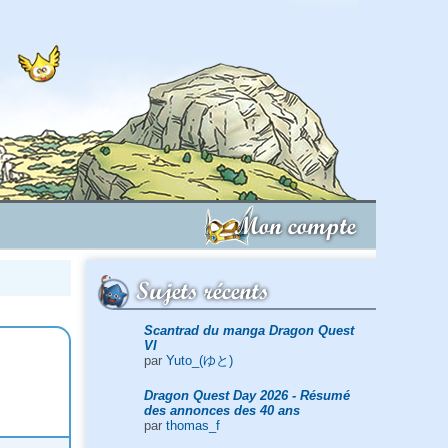
Mon compte
Sujets récents
Scantrad du manga Dragon Quest
VI
par
Yuto_(ゆと)
Dragon Quest Day 2026 - Résumé
des annonces des 40 ans
par
thomas_f