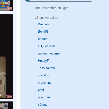
Aucun membre en ligne
15 anniversaires
Bastien
Benji01
brasero
D.Quester-8
gameethegamer
HeavyFire
JessicaLove
metal3x
munchips
papi
playman70
sérény