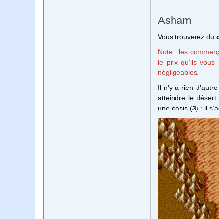
Asham
Vous trouverez du
Note : les commerç
le prix qu'ils vous
négligeables.
Il n’y a rien d’aut
atteindre le désert
une oasis (
3
) : il s