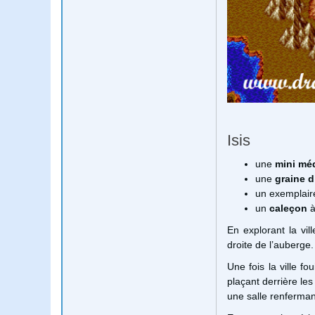
Isis
une
mini méd
une
graine d
un exemplair
un
caleçon
à
En explorant la vil
droite de l’auberge
Une fois la ville f
plaçant derrière les
une salle renferman