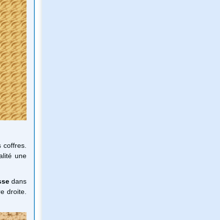
 coffres.
alité une
sse
dans
e droite.