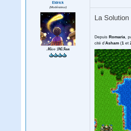
Eldrick
(Modérateur)
La Solution
Depuis
Romaria
, p
cité d’
Asham
(
1
et
Miss DQFan