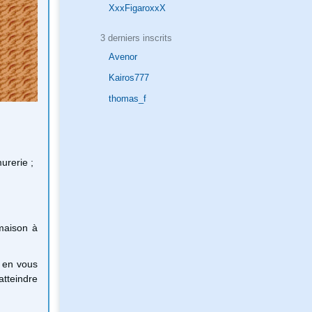
XxxFigaroxxX
3 derniers inscrits
Avenor
Kairos777
thomas_f
urerie ;
maison à
l en vous
atteindre