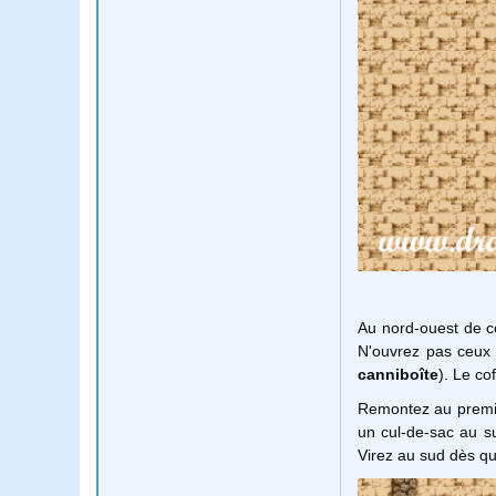
Au nord-ouest de c
N'ouvrez pas ceux q
canniboîte
). Le co
Remontez au premie
un cul-de-sac au s
Virez au sud dès que