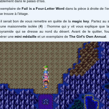
ablement dans le palais d’Isis.
exemplaire de
Fail is a Four-Letter Word
dans la pièce à droite de l’e
se trouve à l’étage.
t, il serait bon de vous remettre en quête de la
magic key
. Partez au 
 une maisonnette isolée (
4
) : l’homme qui y vit vous explique que la
ramide qui se dresse au nord du désert. Avant de le quitter, foui
pérer une
mini médaille
et un exemplaire de
The Girl’s Own Annual
.