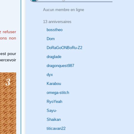
Aucun membre en ligne
13 anniversaires
bosstheo
z refuser
tions non
Dom
DoRaGoONBoRu-Z2
uest pour
draglade
percevoir
dragonquest987
dyx
Karabou
omega-stitch
RyoYeah
Sayu-
Shaikan
titicavan22