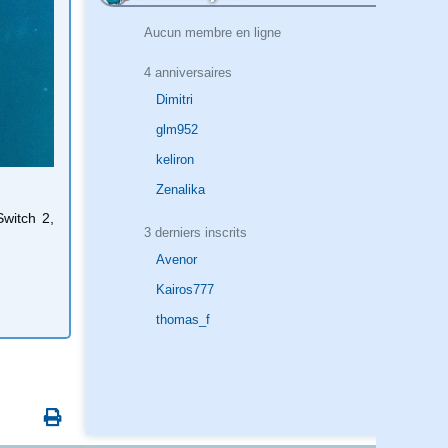
Aucun membre en ligne
4 anniversaires
Dimitri
glm952
keliron
Zenalika
witch 2,
3 derniers inscrits
Avenor
Kairos777
thomas_f