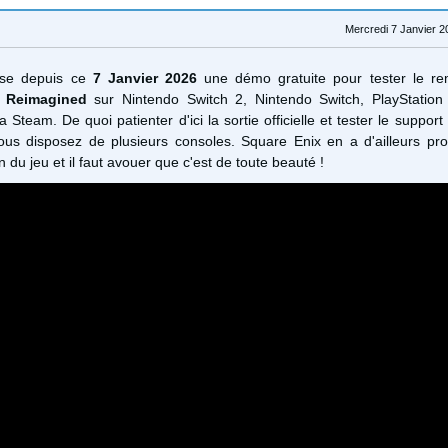
Mercredi 7 Janvier 2
ose depuis ce
7 Janvier 2026
une démo gratuite pour tester le r
I Reimagined
sur Nintendo Switch 2, Nintendo Switch, PlayStation
 Steam. De quoi patienter d'ici la sortie officielle et tester le support
 vous disposez de plusieurs consoles. Square Enix en a d'ailleurs pro
on du jeu et il faut avouer que c'est de toute beauté !