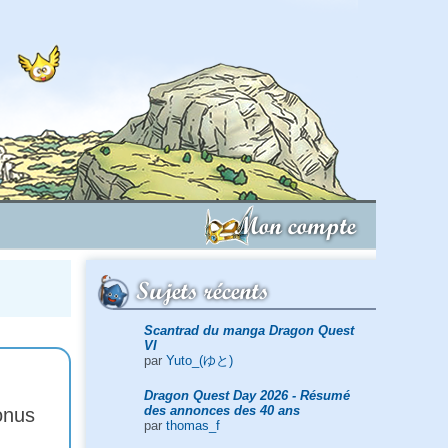
Mon compte
Sujets récents
Scantrad du manga Dragon Quest
VI
par
Yuto_(ゆと)
Dragon Quest Day 2026 - Résumé
des annonces des 40 ans
onus
par
thomas_f