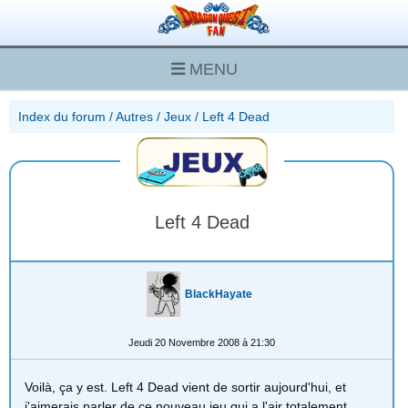
MENU
Index du forum
/
Autres
/
Jeux
/
Left 4 Dead
Left 4 Dead
BlackHayate
Jeudi 20 Novembre 2008 à 21:30
Voilà, ça y est. Left 4 Dead vient de sortir aujourd'hui, et
j'aimerais parler de ce nouveau jeu qui a l'air totalement