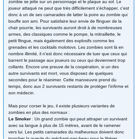
zombie se jette sur un personnage et le plaque au sol. Le
joueur attaqué ne peut que très difficilement s'échapper, c'est
donc à un de ses camarades de latter la poire au zombie qui
bouffe son ami. Pour satisfaire leur envie de flinguer de la
chair pourrie, les survivants auront droit à de nombreuses
armes, des classiques comme le pompe, la mitraillette, le
petit flingue, mais également des explosifs comme les
grenades et les cocktails molotovs. Les zombies sont là en
nombre illimité, il n'est donc nécessaire de tuer que ceux qui
barrent le passage aux joueurs ou ceux qui deviennent trop
collants. Encore une preuve de la coopération, si un des
autre survivants est mort, vous disposez de quelques
secondes pour le réanimer. Cette manoeuvre prend du
temps, donc aux 2 survivants restants de protéger l'infirme et
son médecin.
Mais pour corser le jeu, il existe plusieurs variantes de
zombies en plus des normaux :
Le Smoker
: Un grand zombie qui peut attraper un survivant
avec sa langue à plus de 15 mètres, avant de le ramener
vers lui. Les petits camarades du malheureux doivent donc
troncher la gueule du méchant-pas-beau pour le libérer.