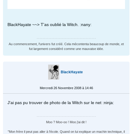
BlackHayate ~~> T'as oublié la Witch. :nany:
Au commencement, l'univers fut créé. Cela mécontenta beaucoup de monde, et
fut largement considéré comme une mauvaise idée.
BlackHayate
Mercredi 26 Novembre 2008 à 14:46
J'ai pas pu trouver de photo de la Witch sur le net :ninja:
Moo ? Moo-oo ! Moo j'ai dit !
"Mon frère il peut pas aller à l'école. Quand on lui explique un machin technique, il