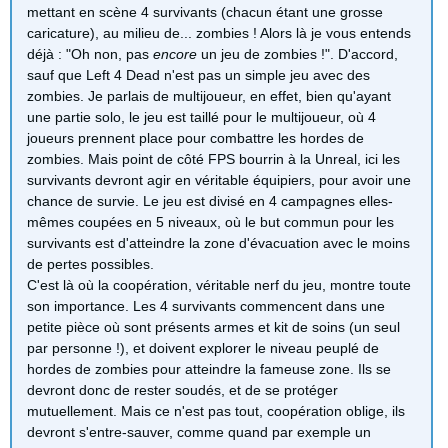
mettant en scène 4 survivants (chacun étant une grosse
caricature), au milieu de... zombies ! Alors là je vous entends
déjà : "Oh non, pas
encore
un jeu de zombies !". D'accord,
sauf que Left 4 Dead n'est pas un simple jeu avec des
zombies. Je parlais de multijoueur, en effet, bien qu'ayant
une partie solo, le jeu est taillé pour le multijoueur, où 4
joueurs prennent place pour combattre les hordes de
zombies. Mais point de côté FPS bourrin à la Unreal, ici les
survivants devront agir en véritable équipiers, pour avoir une
chance de survie. Le jeu est divisé en 4 campagnes elles-
mêmes coupées en 5 niveaux, où le but commun pour les
survivants est d'atteindre la zone d'évacuation avec le moins
de pertes possibles.
C'est là où la coopération, véritable nerf du jeu, montre toute
son importance. Les 4 survivants commencent dans une
petite pièce où sont présents armes et kit de soins (un seul
par personne !), et doivent explorer le niveau peuplé de
hordes de zombies pour atteindre la fameuse zone. Ils se
devront donc de rester soudés, et de se protéger
mutuellement. Mais ce n'est pas tout, coopération oblige, ils
devront s'entre-sauver, comme quand par exemple un