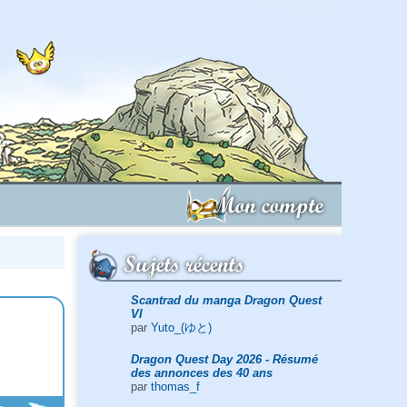
Mon compte
Sujets récents
Scantrad du manga Dragon Quest
VI
par
Yuto_(ゆと)
Dragon Quest Day 2026 - Résumé
des annonces des 40 ans
par
thomas_f