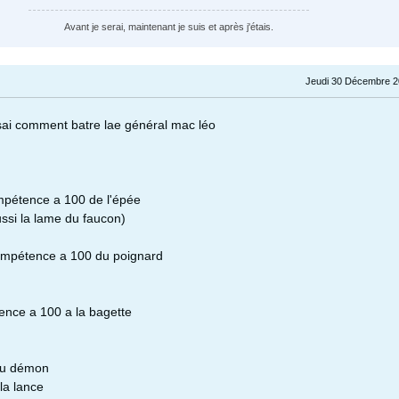
Avant je serai, maintenant je suis et après j'étais.
Jeudi 30 Décembre 2
sai comment batre lae général mac léo
ompétence a 100 de l'épée
ussi la lame du faucon)
compétence a 100 du poignard
ence a 100 a la bagette
 du démon
la lance