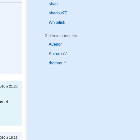
shad
shadow77
Whitelink
3 derniers inscrits
Avenor
Kairos777
thomas_f
010 à 21:26
s et
010 à 16:15