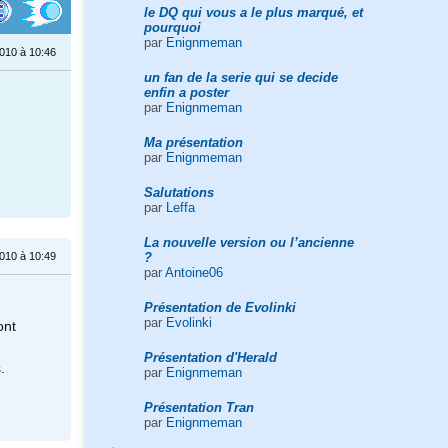
le DQ qui vous a le plus marqué, et
pourquoi
par
Enignmeman
010 à 10:46
un fan de la serie qui se decide
enfin a poster
par
Enignmeman
Ma présentation
par
Enignmeman
Salutations
par
Leffa
La nouvelle version ou l’ancienne
?
010 à 10:49
par
Antoine06
Présentation de Evolinki
par
Evolinki
ont
Présentation d'Herald
.
par
Enignmeman
Présentation Tran
par
Enignmeman