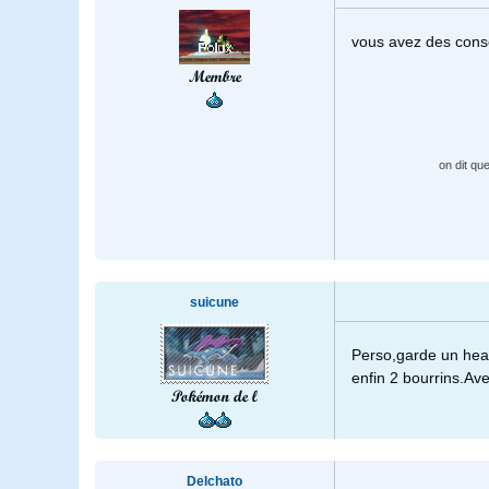
vous avez des con
Membre
on dit qu
suicune
Perso,garde un heal
enfin 2 bourrins.Av
Pokémon de l
Delchato