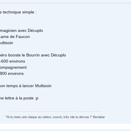
e technique simple :
magicien avec Décuplo
 Lame de Faucon
ltisoin
 héro booste le Bourrin avec Décuplo
-600 environs
ccompagnement
-900 environs
on temps à lancer Multisoin
lettre à la poste :p
"Si tu mets une claque au videur, courrir, très vite tu devras !" Benabar