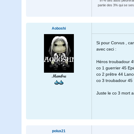
97% des ados pleureraien
partie des 3% qui se ser
Aoboshi
Si pour Corvus , car 
avec ceci :
Héros troubadour 4
co 1 guerrier 45 Ep
co 2 prêtre 44 Lanc
Membre
co 3 troubadour 45 
Juste le co 3 mort a
polux21