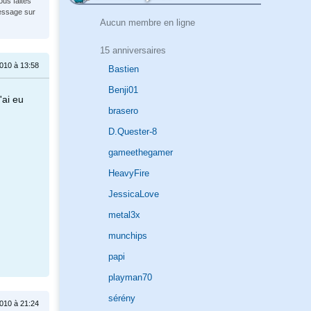
ous faites
message sur
Aucun membre en ligne
15 anniversaires
010 à 13:58
Bastien
Benji01
'ai eu
brasero
D.Quester-8
gameethegamer
HeavyFire
JessicaLove
metal3x
munchips
papi
playman70
sérény
010 à 21:24