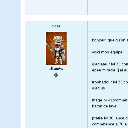
flo14
bonjour, quelqu'un 
voici mon équipe:
gladiateur lvl 33:c
Membre
épée miracle (j'ai a
troubadour lvl 33:
gladius
mage lvl 41:compét
baton de lave
prètre lvl 36:lance
compétence a 76 a 