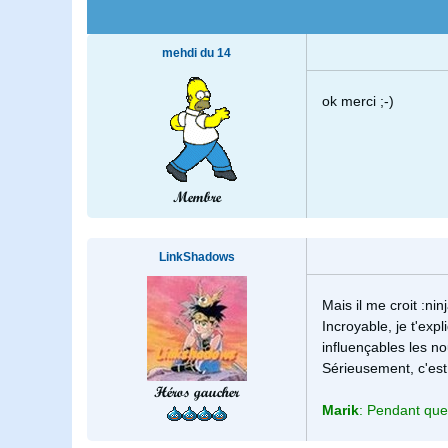
mehdi du 14
ok merci ;-)
Membre
LinkShadows
Mais il me croit :ninj
Incroyable, je t'exp
influençables les no
Sérieusement, c'est 
Héros gaucher
Marik
: Pendant que 