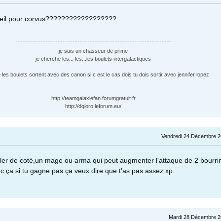
seil pour corvus??????????????????
je suis un chasseur de prime
je cherche les... les...les boulets intergalactiques
e les boulets sortent avec des canon si c est le cas dois tu dois sortir avec jennifer lopez
http://teamgalaxiefan.forumgratuit.fr
http://dqloro.leforum.eu/
Vendredi 24 Décembre 2
er de coté,un mage ou arma qui peut augmenter l'attaque de 2 bourrin
ec ça si tu gagne pas ça veux dire que t'as pas assez xp.
Mardi 28 Décembre 2