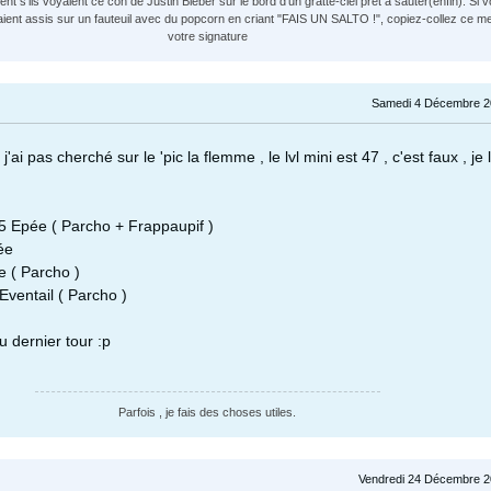
t s'ils voyaient ce con de Justin Bieber sur le bord d'un gratte-ciel prêt a sauter(enfin). Si v
aient assis sur un fauteuil avec du popcorn en criant "FAIS UN SALTO !", copiez-collez ce 
votre signature
Samedi 4 Décembre 2
j'ai pas cherché sur le 'pic la flemme , le lvl mini est 47 , c'est faux , je l
5 Epée ( Parcho + Frappaupif )
ée
e ( Parcho )
Eventail ( Parcho )
u dernier tour :p
Parfois , je fais des choses utiles.
Vendredi 24 Décembre 2