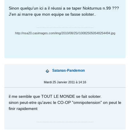
Sinon quelqu'un ici a il réussi a se taper Nokturnus n.99 ???
J'en ai marre que mon equipe se fasse soloter..
http://nsa20.casimages.com/img/2010/08/25//100825050548254494.jpg
Satanas-Pandemon
Mardi 25 Janvier 2011 à 14:16
il me semble que TOUT LE MONDE se fait soloter.
sinon peut-etre qu'avec le CO-OP "omnipotension" on peut le
finir rapidement