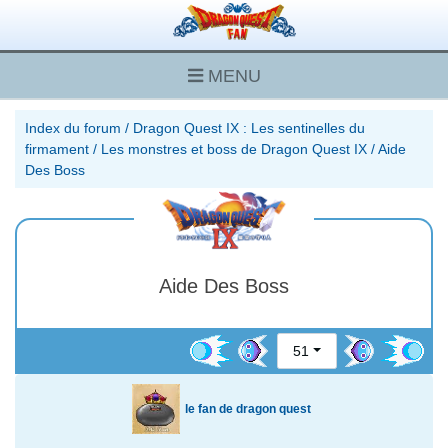
MENU
Index du forum
/
Dragon Quest IX : Les sentinelles du
firmament
/
Les monstres et boss de Dragon Quest IX
/
Aide
Des Boss
Aide Des Boss
51
le fan de dragon quest