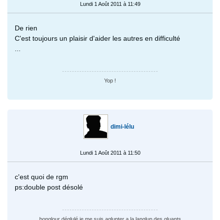
Lundi 1 Août 2011 à 11:49
De rien
C'est toujours un plaisir d'aider les autres en difficulté
...
Yop !
dimi-lélu
Lundi 1 Août 2011 à 11:50
c'est quoi de rgm
ps:double post désolé
bonglour déglulé je me suis aglupter a la langlup des gluants