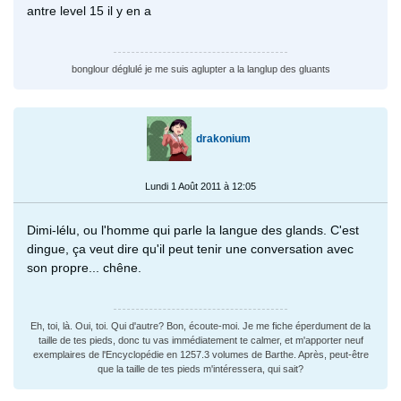
antre level 15 il y en a
bonglour déglulé je me suis aglupter a la langlup des gluants
drakonium
Lundi 1 Août 2011 à 12:05
Dimi-lélu, ou l'homme qui parle la langue des glands. C'est
dingue, ça veut dire qu'il peut tenir une conversation avec
son propre... chêne.
Eh, toi, là. Oui, toi. Qui d'autre? Bon, écoute-moi. Je me fiche éperdument de la
taille de tes pieds, donc tu vas immédiatement te calmer, et m'apporter neuf
exemplaires de l'Encyclopédie en 1257.3 volumes de Barthe. Après, peut-être
que la taille de tes pieds m'intéressera, qui sait?