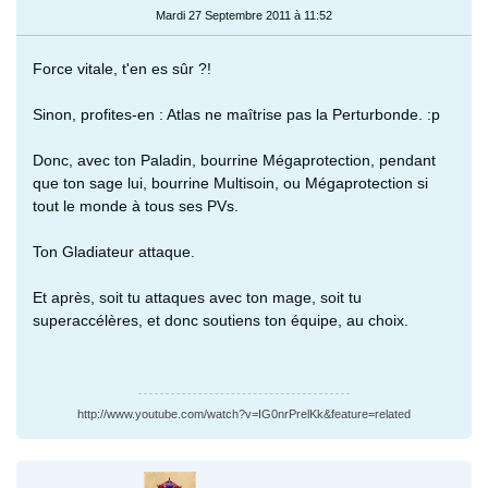
Mardi 27 Septembre 2011 à 11:52
Force vitale, t'en es sûr ?!
Sinon, profites-en : Atlas ne maîtrise pas la Perturbonde. :p
Donc, avec ton Paladin, bourrine Mégaprotection, pendant
que ton sage lui, bourrine Multisoin, ou Mégaprotection si
tout le monde à tous ses PVs.
Ton Gladiateur attaque.
Et après, soit tu attaques avec ton mage, soit tu
superaccélères, et donc soutiens ton équipe, au choix.
http://www.youtube.com/watch?v=IG0nrPrelKk&feature=related