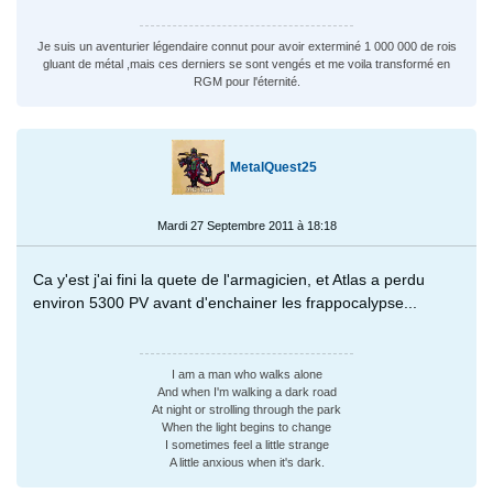
Je suis un aventurier légendaire connut pour avoir exterminé 1 000 000 de rois
gluant de métal ,mais ces derniers se sont vengés et me voila transformé en
RGM pour l'éternité.
MetalQuest25
Mardi 27 Septembre 2011 à 18:18
Ca y'est j'ai fini la quete de l'armagicien, et Atlas a perdu
environ 5300 PV avant d'enchainer les frappocalypse...
I am a man who walks alone
And when I'm walking a dark road
At night or strolling through the park
When the light begins to change
I sometimes feel a little strange
A little anxious when it's dark.