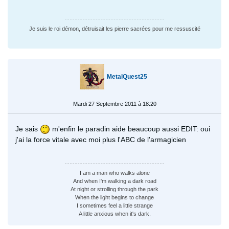
Je suis le roi démon, détruisait les pierre sacrées pour me ressuscité
MetalQuest25
Mardi 27 Septembre 2011 à 18:20
Je sais
m'enfin le paradin aide beaucoup aussi EDIT: oui
j'ai la force vitale avec moi plus l'ABC de l'armagicien
I am a man who walks alone
And when I'm walking a dark road
At night or strolling through the park
When the light begins to change
I sometimes feel a little strange
A little anxious when it's dark.