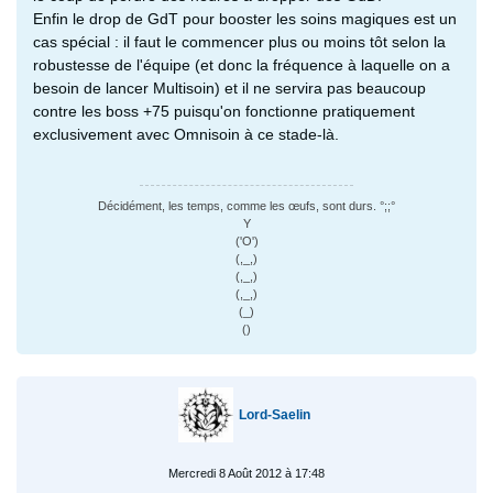
Enfin le drop de GdT pour booster les soins magiques est un
cas spécial : il faut le commencer plus ou moins tôt selon la
robustesse de l'équipe (et donc la fréquence à laquelle on a
besoin de lancer Multisoin) et il ne servira pas beaucoup
contre les boss +75 puisqu'on fonctionne pratiquement
exclusivement avec Omnisoin à ce stade-là.
Décidément, les temps, comme les œufs, sont durs. °;;°
Y
('O')
(,_,)
(,_,)
(,_,)
(_)
()
Lord-Saelin
Mercredi 8 Août 2012 à 17:48