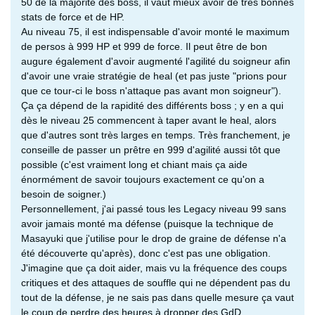
50 de la majorité des boss, il vaut mieux avoir de très bonnes
stats de force et de HP.
Au niveau 75, il est indispensable d'avoir monté le maximum
de persos à 999 HP et 999 de force. Il peut être de bon
augure également d'avoir augmenté l'agilité du soigneur afin
d'avoir une vraie stratégie de heal (et pas juste "prions pour
que ce tour-ci le boss n'attaque pas avant mon soigneur").
Ça ça dépend de la rapidité des différents boss ; y en a qui
dès le niveau 25 commencent à taper avant le heal, alors
que d'autres sont très larges en temps. Très franchement, je
conseille de passer un prêtre en 999 d'agilité aussi tôt que
possible (c'est vraiment long et chiant mais ça aide
énormément de savoir toujours exactement ce qu'on a
besoin de soigner.)
Personnellement, j'ai passé tous les Legacy niveau 99 sans
avoir jamais monté ma défense (puisque la technique de
Masayuki que j'utilise pour le drop de graine de défense n'a
été découverte qu'après), donc c'est pas une obligation.
J'imagine que ça doit aider, mais vu la fréquence des coups
critiques et des attaques de souffle qui ne dépendent pas du
tout de la défense, je ne sais pas dans quelle mesure ça vaut
le coup de perdre des heures à dropper des GdD.