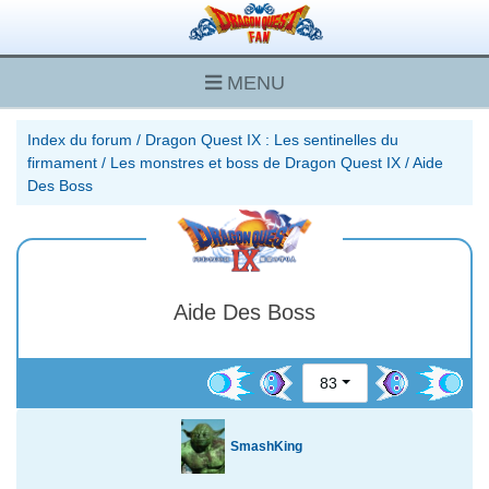
MENU
Index du forum
/
Dragon Quest IX : Les sentinelles du
firmament
/
Les monstres et boss de Dragon Quest IX
/
Aide
Des Boss
Aide Des Boss
83
SmashKing