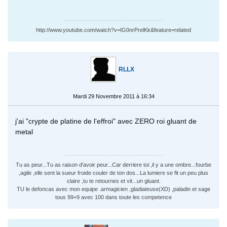
http://www.youtube.com/watch?v=IG0nrPrelKk&feature=related
RLLX
Mardi 29 Novembre 2011 à 16:34
j'ai "crypte de platine de l'effroi" avec ZERO roi gluant de
metal
Tu as peur...Tu as raison d'avoir peur...Car derriere toi ,il y a une ombre...fourbe
,agile ,elle sent la sueur froide couler de ton dos...La lumiere se fit un peu plus
claire ,tu te retournes et vit...un gluant.
TU le defoncas avec mon equipe .armagicien ,gladiateuse(XD) ,paladin et sage
tous 99+9 avec 100 dans toute les competence