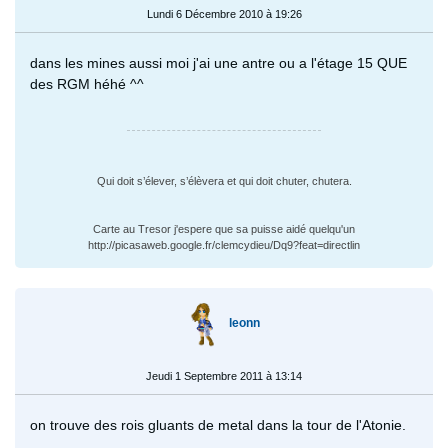
Lundi 6 Décembre 2010 à 19:26
dans les mines aussi moi j'ai une antre ou a l'étage 15 QUE
des RGM héhé ^^
Qui doit s’élever, s’élèvera et qui doit chuter, chutera.
Carte au Tresor j'espere que sa puisse aidé quelqu'un
http://picasaweb.google.fr/clemcydieu/Dq9?feat=directlin
leonn
Jeudi 1 Septembre 2011 à 13:14
on trouve des rois gluants de metal dans la tour de l'Atonie.