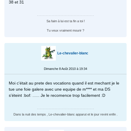
38 et 31
Sa faim à lui est ta fin a toi !
Tu veux vraiment mourir ?
Le-chevalier-blanc
Dimanche 8 Août 2010 à 19:34
Moi c'était au prete des vocations quand il est mechant je le
tue une foie galere avec une equipe de m**** et ma DS
s'éteint :bof: ...... Je le recomence trop facilement :D
Dans la nuit des temps , Le-chevalier-blanc apparut et le jour revint enfin .