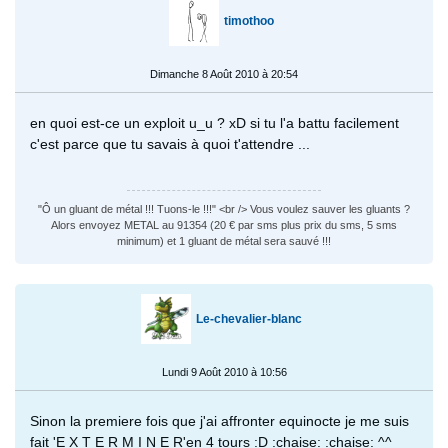
timothoo
Dimanche 8 Août 2010 à 20:54
en quoi est-ce un exploit u_u ? xD si tu l'a battu facilement
c'est parce que tu savais à quoi t'attendre ...
"Ô un gluant de métal !!! Tuons-le !!!" <br /> Vous voulez sauver les gluants ?
Alors envoyez METAL au 91354 (20 € par sms plus prix du sms, 5 sms
minimum) et 1 gluant de métal sera sauvé !!!
Le-chevalier-blanc
Lundi 9 Août 2010 à 10:56
Sinon la premiere fois que j'ai affronter equinocte je me suis
fait 'E X T E R M I N E R'en 4 tours :D :chaise: :chaise: ^^