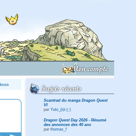
Mon compte
-boss
Sujets récents
Scantrad du manga Dragon Quest
VI
par
Yuto_(ゆと)
Dragon Quest Day 2026 - Résumé
des annonces des 40 ans
par
thomas_f