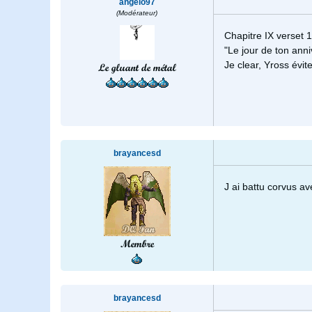
angelo97
(Modérateur)
Chapitre IX verset 
"Le jour de ton anni
Je clear, Yross évi
Le gluant de métal
brayancesd
J ai battu corvus a
Membre
brayancesd