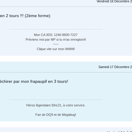
Vendredi 16 Décembre 2
 en 2 tours !!! (2ème forme)
Mon CA 3DS: 1246-8830-7227
Préviens moi par MP si tu m'as enregistré!
~~~
Clique vite sur mon WWW!
Samedi 17 Décembre 2
échirer par mon frapaupif en 3 tours!
Héros légendaire Elric21, à votre service.
Fan de DQ9 et de Megabug!