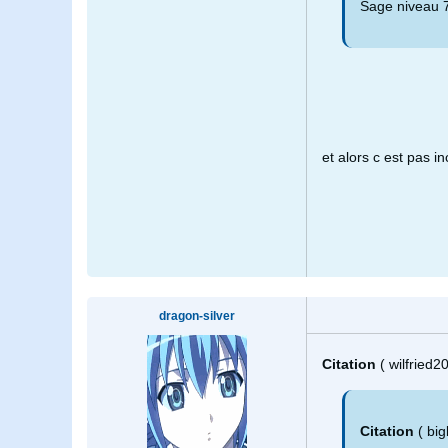
Sage niveau 7
et alors c est pas i
dragon-silver
Citation
( wilfried
Citation
( bi