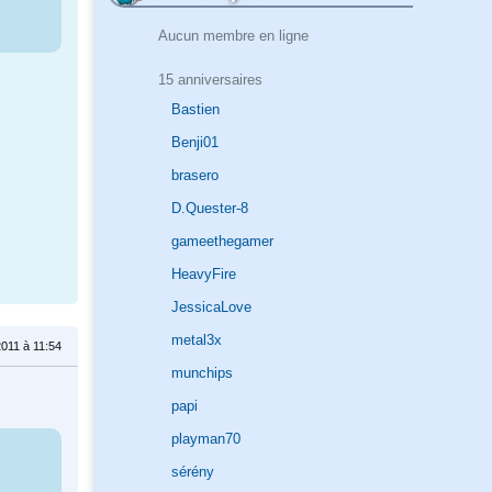
Aucun membre en ligne
15 anniversaires
Bastien
Benji01
brasero
D.Quester-8
gameethegamer
HeavyFire
JessicaLove
metal3x
011 à 11:54
munchips
papi
playman70
sérény