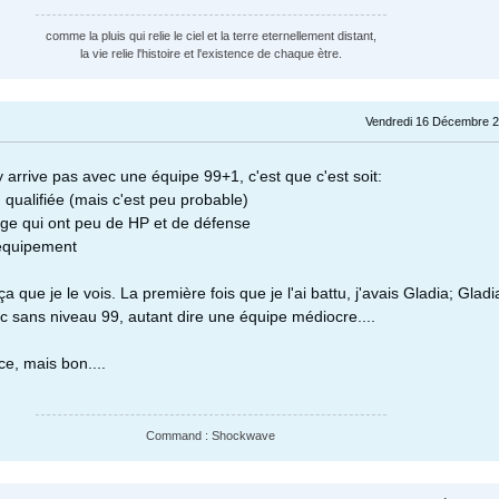
comme la pluis qui relie le ciel et la terre eternellement distant,
la vie relie l'histoire et l'existence de chaque ètre.
Vendredi 16 Décembre 2
 arrive pas avec une équipe 99+1, c'est que c'est soit:
qualifiée (mais c'est peu probable)
ge qui ont peu de HP et de défense
équipement
a que je le vois. La première fois que je l'ai battu, j'avais Gladia; Glad
sans niveau 99, autant dire une équipe médiocre....
ce, mais bon....
Command : Shockwave