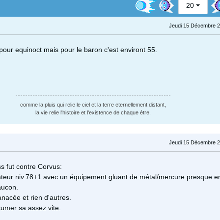
20
Jeudi 15 Décembre 2
pour equinoct mais pour le baron c'est environt 55.
comme la pluis qui relie le ciel et la terre eternellement distant,
la vie relie l'histoire et l'existence de chaque ètre.
Jeudi 15 Décembre 2
s fut contre Corvus:
teur niv.78+1 avec un équipement gluant de métal/mercure presque en
aucon.
anacée et rien d'autres.
sumer sa assez vite: