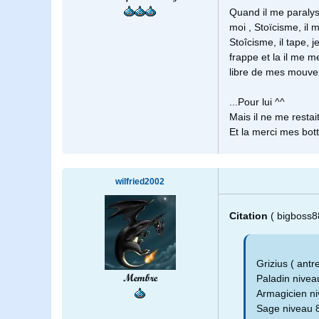
Quand il me paralysa
moi , Stoïcisme, il 
Stoîcisme, il tape, 
frappe et la il me m
libre de mes mouveme
...Pour lui ^^
Mais il ne me rest
Et la merci mes bot
wilfried2002
Citation
( bigboss8
Grizius ( ant
Membre
Paladin niveau
Armagicien ni
Sage niveau 8