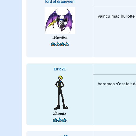
lord of dragovien
vaincu mac hullotte
Membre
Elric21
baramos s'est fait d
Bannis