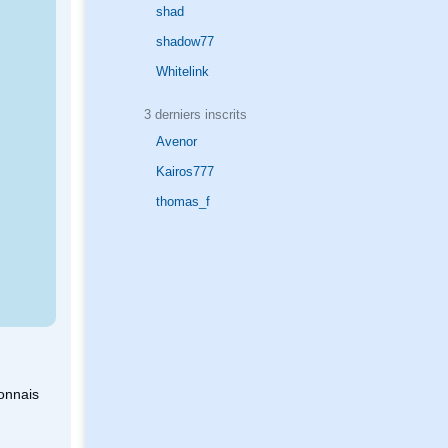
shad
shadow77
Whitelink
3 derniers inscrits
Avenor
Kairos777
thomas_f
connais