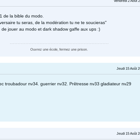
Vendredi 2 Août 
11 de la bible du modo.
versaire tu seras, de la modération tu ne te soucieras"
te de jouer au modo et dark shadow gaffe aux ups :)
Ouvrez une école, fermez une prison.
Jeudi 15 Août 
vec troubadour nv34. guerrier nv32. Prêtresse nv33 gladiateur nv29
Jeudi 15 Août 