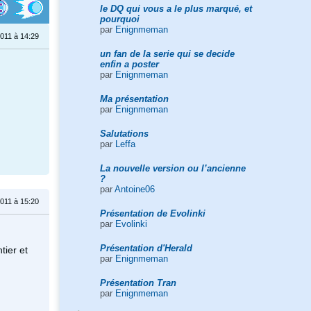
le DQ qui vous a le plus marqué, et
pourquoi
par
Enignmeman
011 à 14:29
un fan de la serie qui se decide
enfin a poster
par
Enignmeman
Ma présentation
par
Enignmeman
Salutations
par
Leffa
La nouvelle version ou l’ancienne
?
par
Antoine06
011 à 15:20
Présentation de Evolinki
par
Evolinki
Présentation d'Herald
tier et
par
Enignmeman
Présentation Tran
par
Enignmeman