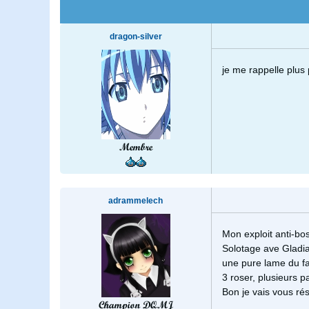
dragon-silver
je me rappelle plus 
Membre
adrammelech
Mon exploit anti-bos
Solotage ave Gladia
une pure lame du f
3 roser, plusieurs p
Bon je vais vous ré
Champion DQMJ