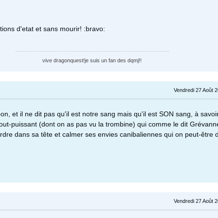
ations d'etat et sans mourir! :bravo:
vive dragonquest!je suis un fan des dqmj!!
Vendredi 27 Août 
 et il ne dit pas qu'il est notre sang mais qu'il est SON sang, à savoi
tout-puissant (dont on as pas vu la trombine) qui comme le dit Grévann
'ordre dans sa tête et calmer ses envies canibaliennes qui on peut-être
Vendredi 27 Août 