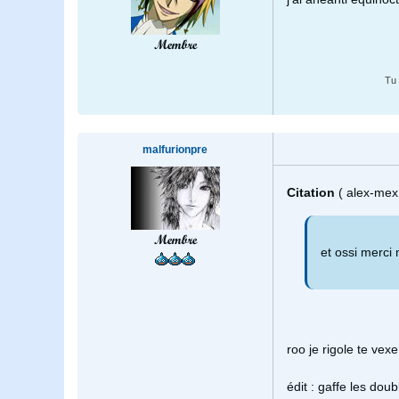
Membre
Tu 
malfurionpre
Citation
( alex-mex
Membre
et ossi merci
roo je rigole te vexe
édit : gaffe les doub