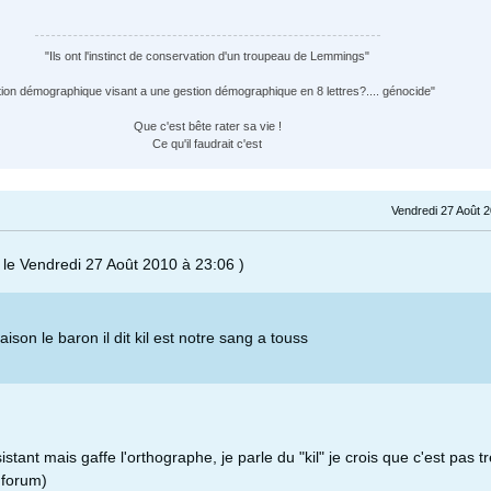
"Ils ont l'instinct de conservation d'un troupeau de Lemmings"
tion démographique visant a une gestion démographique en 8 lettres?.... génocide"
Que c'est bête rater sa vie !
Ce qu'il faudrait c'est
Vendredi 27 Août 
 le Vendredi 27 Août 2010 à 23:06 )
raison le baron il dit kil est notre sang a touss
istant mais gaffe l'orthographe, je parle du "kil" je crois que c'est pas t
 forum)