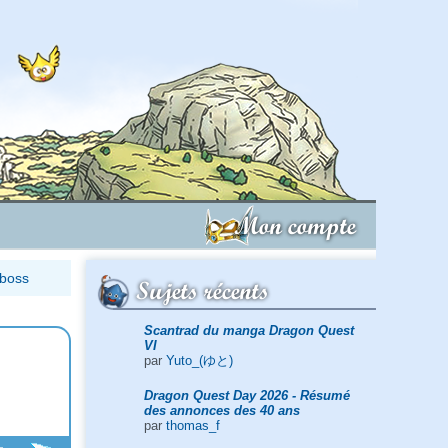
Mon compte
-boss
Sujets récents
Scantrad du manga Dragon Quest
VI
par
Yuto_(ゆと)
Dragon Quest Day 2026 - Résumé
des annonces des 40 ans
par
thomas_f