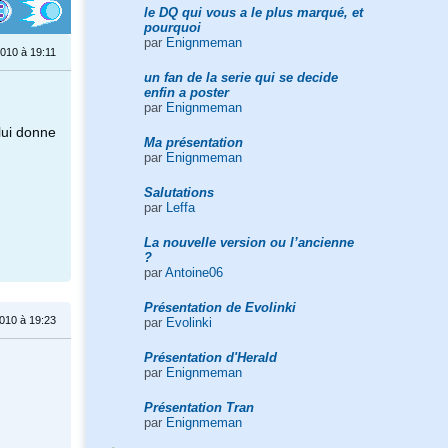
le DQ qui vous a le plus marqué, et
pourquoi
par
Enignmeman
2010 à 19:11
un fan de la serie qui se decide
enfin a poster
par
Enignmeman
lui donne
Ma présentation
par
Enignmeman
Salutations
par
Leffa
La nouvelle version ou l’ancienne
?
par
Antoine06
Présentation de Evolinki
010 à 19:23
par
Evolinki
Présentation d'Herald
par
Enignmeman
Présentation Tran
par
Enignmeman