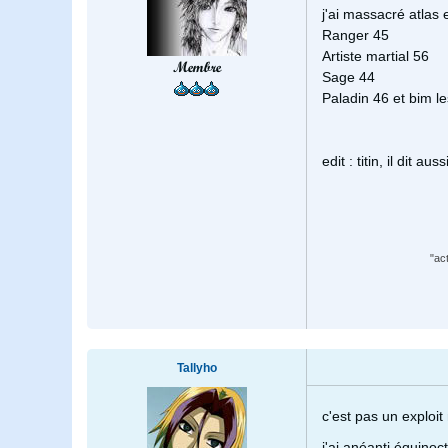
j'ai massacré atlas
Ranger 45
Artiste martial 56
Membre
Sage 44
Paladin 46 et bim le
edit : titin, il dit aus
"ac
Tallyho
c'est pas un exploit 
j'ai anéanti équino