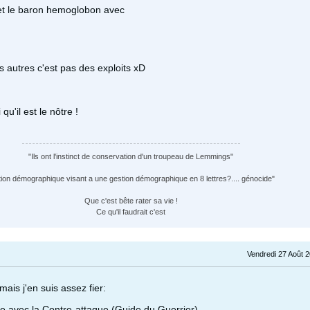
 et le baron hemoglobon avec
s autres c'est pas des exploits xD
si qu'il est le nôtre !
"Ils ont l'instinct de conservation d'un troupeau de Lemmings"
tion démographique visant a une gestion démographique en 8 lettres?.... génocide"
Que c'est bête rater sa vie !
Ce qu'il faudrait c'est
Vendredi 27 Août 
mais j'en suis assez fier:
cte avec la Contre-attaque (Guide du Guerrier)