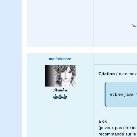
"ac
malfurionpre
Citation
( alex-mex
Membre
et bien j'avai 
a ok
(je veux pas être ins
recommandé sur le