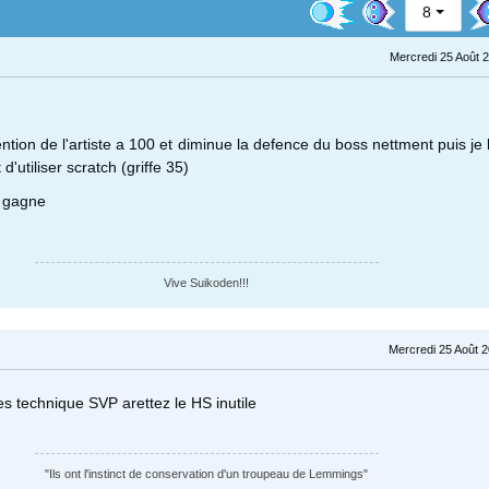
8
Mercredi 25 Août 
ntion de l'artiste a 100 et diminue la defence du boss nettment puis je 
'utiliser scratch (griffe 35)
t gagne
Vive Suikoden!!!
Mercredi 25 Août 2
es technique SVP arettez le HS inutile
"Ils ont l'instinct de conservation d'un troupeau de Lemmings"