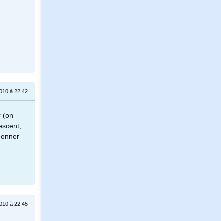
2010 à 22:42
r (on
escent,
 donner
2010 à 22:45