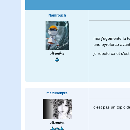
Namrouch
moi j'ugemente la te
une pyroforce avant d
Membre
je repete ca et c'es
malfurionpre
c'est pas un topic d
Membre