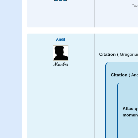
"ac
Andil
Citation
( Gregoriu
Membre
Citation
( An
Atlas q
moment 