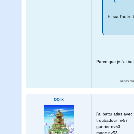
Et sur l'autre
Parce que je l'ai ba
J'ai pas d'
DQ IX
j'ai battu atlas avec:
troubadour nv57
guerier nv53
mage nv53