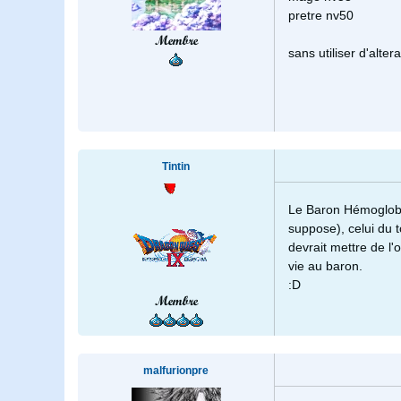
pretre nv50
Membre
sans utiliser d'alter
Tintin
Le Baron Hémoglobon,
suppose), celui du 
devrait mettre de l
vie au baron.
:D
Membre
malfurionpre