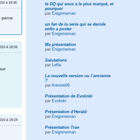
010 à 18:45
le DQ qui vous a le plus marqué, et
pourquoi
par
Enignmeman
i parce
un fan de la serie qui se decide
enfin a poster
par
Enignmeman
Ma présentation
010 à 18:56
par
Enignmeman
Salutations
par
Leffa
sur
La nouvelle version ou l’ancienne
?
par
Antoine06
Présentation de Evolinki
par
Evolinki
Présentation d'Herald
par
Enignmeman
010 à 19:24
Présentation Tran
par
Enignmeman