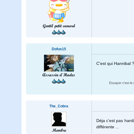
Gentil petit canard
Dofus15
C'est qui Hannibal 
Assassin d'Hades
Essayer c'est le
The_Cobra
Déja c'est pas hani
différente ...
Membre