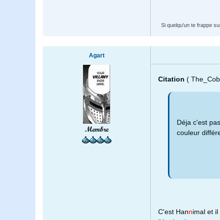
Si quelqu'un te frappe sur
Agart
Citation
( The_Cob
Déja c'est pa
Membre
couleur différe
C'est Han
n
imal et i