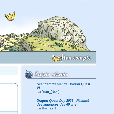
Mon compte
Sujets récents
Scantrad du manga Dragon Quest
VI
par
Yuto_(ゆと)
Dragon Quest Day 2026 - Résumé
des annonces des 40 ans
par
thomas_f