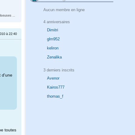
Aucun membre en ligne
lseuses ...
4 anniversaires
Dimitri
010 à 22:40
glm952
keliron
Zenalika
3 derniers inscrits
t d'une
Avenor
Kairos777
thomas_f
pe toutes