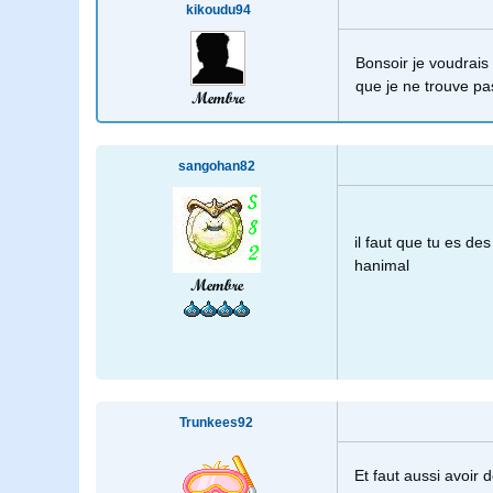
kikoudu94
Bonsoir je voudrais 
que je ne trouve pas
Membre
sangohan82
il faut que tu es de
hanimal
Membre
Trunkees92
Et faut aussi avoir 