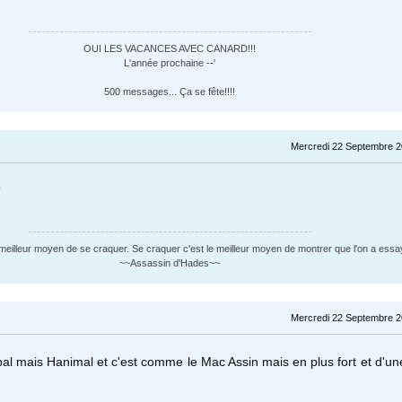
OUI LES VACANCES AVEC CANARD!!!
L'année prochaine --'
500 messages... Ça se fête!!!!
Mercredi 22 Septembre 2
?
 meilleur moyen de se craquer. Se craquer c'est le meilleur moyen de montrer que l'on a essa
~~Assassin d'Hades~~
Mercredi 22 Septembre 2
bal mais Hanimal et c'est comme le Mac Assin mais en plus fort et d'un