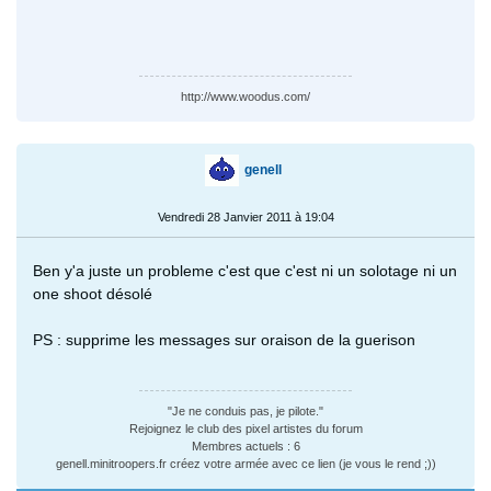
http://www.woodus.com/
genell
Vendredi 28 Janvier 2011 à 19:04
Ben y'a juste un probleme c'est que c'est ni un solotage ni un
one shoot désolé
PS : supprime les messages sur oraison de la guerison
"Je ne conduis pas, je pilote."
Rejoignez le club des pixel artistes du forum
Membres actuels : 6
genell.minitroopers.fr créez votre armée avec ce lien (je vous le rend ;))