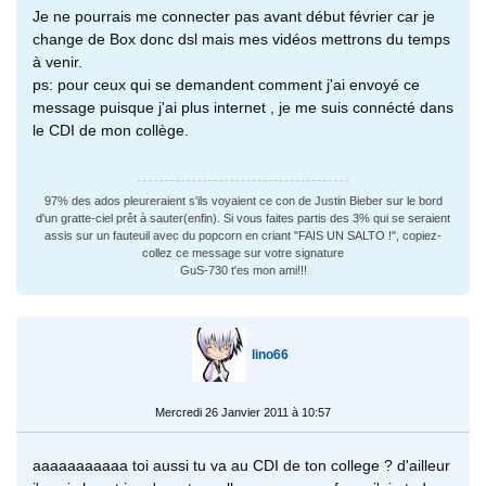
Je ne pourrais me connecter pas avant début février car je
change de Box donc dsl mais mes vidéos mettrons du temps
à venir.
ps: pour ceux qui se demandent comment j'ai envoyé ce
message puisque j'ai plus internet , je me suis connécté dans
le CDI de mon collège.
97% des ados pleureraient s'ils voyaient ce con de Justin Bieber sur le bord
d'un gratte-ciel prêt à sauter(enfin). Si vous faites partis des 3% qui se seraient
assis sur un fauteuil avec du popcorn en criant "FAIS UN SALTO !", copiez-
collez ce message sur votre signature
GuS-730 t'es mon ami!!!
lino66
Mercredi 26 Janvier 2011 à 10:57
aaaaaaaaaaa toi aussi tu va au CDI de ton college ? d'ailleur