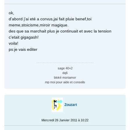
ok,
d'abord j'ai eté a corvus,jai fait pluie benef,toi
meme,stoicisme,miroir magique.
des que sa marchait plus je continuait et avec la tension
c'etait gigagash!
voila!
ps:je vais editer
sage 40+2
dq6
bloké mortamor
mp moi pour aide et conseils
Zouzart
Mercredi 26 Janvier 2011 à 10:22