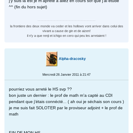
j'y suis la est je m'aprete a allez en cours sof que j'ai etude
^^ (fin du hors sujet)
la frontiere des deux monde va ceder et les hollows vont arriver dans celui des
vivant a cause de gin et de aizen!
il n'y a que renji et ichigo en cero qui peu les arretaient !
Alpha-dracosky
Mercredi 26 Janvier 2011 à 21:47
pourriez vous arreté le HS svp ??
bon juste un dernier : le prof de math m'a capté au CDI
pendant que j'étais connécté... ( ah oui je séchais son cours )
je me suis fait SOLOTER par le proviseur adjoint + le prof de
math
FIN DE MON HS