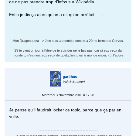
de ne pas prendre trop d'infos sur Wikipédia...
Enfin je dis ça alors qu'on a dit qu'on arrêtait. ... --'
Mon Dragonquest --> J'en suis au combat contre la 2ème forme de Corvus.
S'il te vient un jour à l'idée de te suicider ne le fais pas, car si aux yeux du
monde tu n'es rien, aux yeux de quelqu'un tu es le monde entier. <3 J'adore
garithos
(Administrateur)
Mercredi 3 Novembre 2010 à 17:20
Je pense qu'il faudrait locker ce topic, parce que ça par en
vrille.
Je suis le mercenaire solitaire, combattant étranger aux parties en conflit