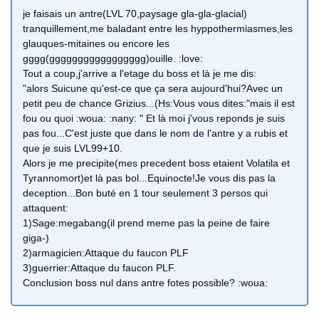
je faisais un antre(LVL 70,paysage gla-gla-glacial)
tranquillement,me baladant entre les hyppothermiasmes,les
glauques-mitaines ou encore les
gggg(ggggggggggggggggg)ouille. :love:
Tout a coup,j'arrive a l'etage du boss et là je me dis:
"alors Suicune qu'est-ce que ça sera aujourd'hui?Avec un
petit peu de chance Grizius...(Hs:Vous vous dites:"mais il est
fou ou quoi :woua: :nany: " Et là moi j'vous reponds je suis
pas fou...C'est juste que dans le nom de l'antre y a rubis et
que je suis LVL99+10.
Alors je me precipite(mes precedent boss etaient Volatila et
Tyrannomort)et là pas bol...Equinocte!Je vous dis pas la
deception...Bon buté en 1 tour seulement 3 persos qui
attaquent:
1)Sage:megabang(il prend meme pas la peine de faire
giga-)
2)armagicien:Attaque du faucon PLF
3)guerrier:Attaque du faucon PLF.
Conclusion boss nul dans antre fotes possible? :woua: