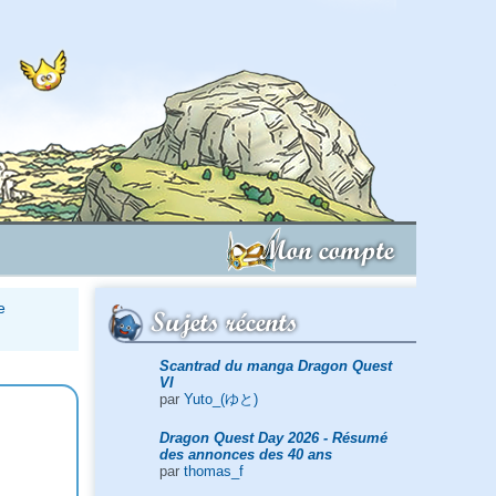
Mon compte
e
Sujets récents
Scantrad du manga Dragon Quest
VI
par
Yuto_(ゆと)
Dragon Quest Day 2026 - Résumé
des annonces des 40 ans
par
thomas_f