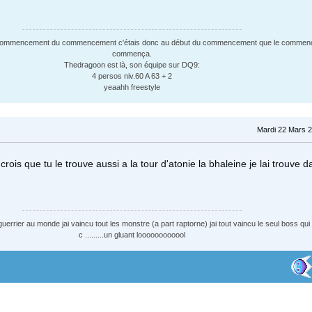
au commencement du commencement c'étais donc au début du commencement que le comme
commença.
Thedragoon est là, son équipe sur DQ9:
4 persos niv.60 A 63 + 2
yeaahh freestyle
Mardi 22 Mars 2
crois que tu le trouve aussi a la tour d'atonie la bhaleine je lai trouve 
guerrier au monde jai vaincu tout les monstre (a part raptorne) jai tout vaincu le seul boss qui
c .........un gluant loooooooooool