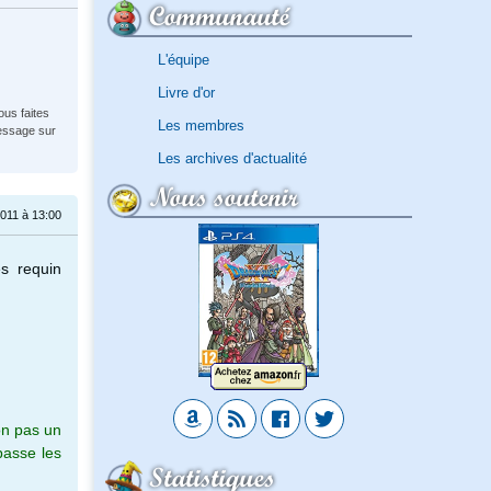
Communauté
L'équipe
Livre d'or
ous faites
Les membres
message sur
Les archives d'actualité
Nous soutenir
011 à 13:00
es requin
on pas un
passe les
Statistiques