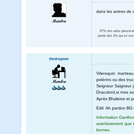
dans les antres de q
Membre
97% des ados pleureraien
partie des 3% qui se ser
thedragoon
Vilerequin marteau
pelèrins ou des tru
Membre
Seigneur Saigneur j
Draculord,si mes so
Après Bhaleine et p
Edit: Ah pardon BG
Information Garitho
avertissement que 
bornes.