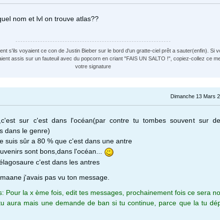
uel nom et lvl on trouve atlas??
t s'ils voyaient ce con de Justin Bieber sur le bord d'un gratte-ciel prêt a sauter(enfin). Si v
aient assis sur un fauteuil avec du popcorn en criant "FAIS UN SALTO !", copiez-collez ce 
votre signature
Dimanche 13 Mars 2
,c'est sur c'est dans l'océan(par contre tu tombes souvent sur d
cs dans le genre)
e suis sûr a 80 % que c'est dans une antre
uvenirs sont bons,dans l'océan...
élagosaure c'est dans les antres
-maane j'avais pas vu ton message.
s: Pour la x ème fois, edit tes messages, prochainement fois ce sera n
tu aura mais une demande de ban si tu continue, parce que la tu dé