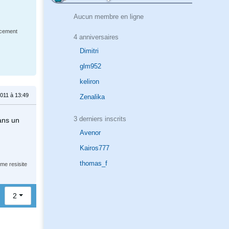
Aucun membre en ligne
ncement
4 anniversaires
Dimitri
glm952
keliron
011 à 13:49
Zenalika
3 derniers inscrits
dans un
Avenor
Kairos777
thomas_f
 me resisite
2