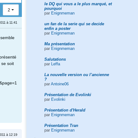
le DQ qui vous a le plus marqué, et
pourquoi
2
par
Enignmeman
011 à 11:41
un fan de la serie qui se decide
enfin a poster
par
Enignmeman
e semble
Ma présentation
par
Enignmeman
 présenté
Salutations
 se soit
par
Leffa
La nouvelle version ou l’ancienne
?
15&page=1
par
Antoine06
Présentation de Evolinki
par
Evolinki
Présentation d'Herald
par
Enignmeman
Présentation Tran
par
Enignmeman
011 à 12:19