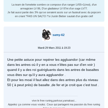
La team de l'omelette sombre ce compose d'un ranger LV55+1(moi), d'un
armagicien LV 86, D'un gladiateur LV 87et d'un sage LV77.
Je fait aussi partie des 3% qui se seraient assis sur un fauteuil avec du popcorn
en criant "FAIS UN SALTO !"si Justin Bieber sautait d'un gratte ciel!
samy-62
Mardi 29 Mars 2011 à 19:23
Une petite astuce pour repérer les aggluandor (car même
dans les antres où il y en a vous n'êtes pas sur d'en voir )
quand il y a des roi guérigluants dans les antres de basaltes
vous êtes sur qu'il y aura aggluandor .
Et pour les moaï il faut allez dans des antres plus du niveau
50 ( à peut près) de basalte ,de fer et je croit que c'est tout .
vive le free runing,parkour,yamakasi...
Appelez ça comme vous voulez. Ceux qui partagent ma passion du free runing