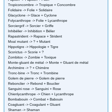
Tropiconcombre -> Tropique + Concombre
Folidaire -> Folie + Solidaire
Glacyclone -> Glace + Cyclone
Folycanthrope -> Folie + Lycanthrope
Sorciergrif -> Sorcier + Griffe
Inhibélier -> Inhibition + Bélier
Rapastrident -> Rapace + Strident
Moaï mutant -> ? + Mutant
Hippotigre -> Hippologie + Tigre
Scorictus -> Scorie + ?
Zombitox -> Zombie + Toxique
Monte-gluant de métal -> Monte + Gluant de métal
Archimère -> ? + Chimère
Tronc-bine -> Tronc + Trombine
Golem de pierre -> Golem de pierre
Rebonclier -> Rebond + Bouclier
Sanguini rose -> Sanguini + Rose
Chienlycanthrope -> Chien + Lycanthrope
Bombabouin -> Combat + Babouin
Coagluant -> Coagulant + Gluant
Shaman -> Shaman