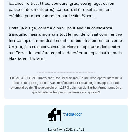
balancer le truc, titres, couleurs, gras, soulignage, et j'en
passe et des meilleures), ça pourrait être suffisamment
crédible pour pouvoir rester sur le site. Sinon...
Enfin, je dis ça, comme d'hab', pour avoir la conscience
tranquille, mais à mon avis tout le monde ici sait comment va
finir ce topic, irrémédiablement... et bien tristement, en vérité.
Un jour, j'en suis convaincu, le Messie Topiqueur descendra
sur Terre : le seul être capable de créer un topic inutile, mais
bien foutu. Un jour...
Eh, toi, là. Oui, toi. Qui d'autre? Bon, écoute-moi. Je me fiche éperdument de la
taille de tes pieds, donc tu vas immédiatement te calmer, et m'apporter neuf
exemplaires de l'Encyclopédie en 1257.3 volumes de Barthe. Après, peut-être
que la taille de tes pieds m'intéressera, qui sait?
thedragoon
Lundi 4 Avril 2011 à 17:31