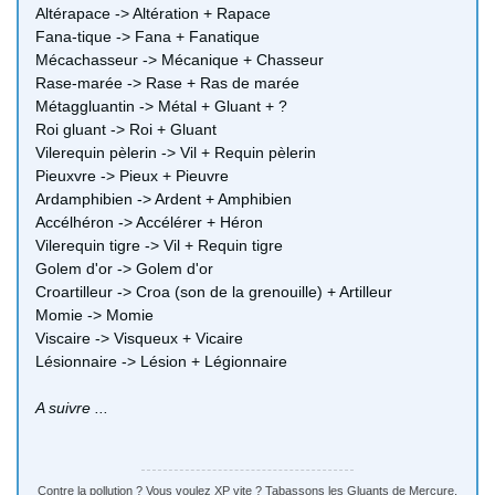
Altérapace -> Altération + Rapace
Fana-tique -> Fana + Fanatique
Mécachasseur -> Mécanique + Chasseur
Rase-marée -> Rase + Ras de marée
Métaggluantin -> Métal + Gluant + ?
Roi gluant -> Roi + Gluant
Vilerequin pèlerin -> Vil + Requin pèlerin
Pieuxvre -> Pieux + Pieuvre
Ardamphibien -> Ardent + Amphibien
Accélhéron -> Accélérer + Héron
Vilerequin tigre -> Vil + Requin tigre
Golem d'or -> Golem d'or
Croartilleur -> Croa (son de la grenouille) + Artilleur
Momie -> Momie
Viscaire -> Visqueux + Vicaire
Lésionnaire -> Lésion + Légionnaire
A suivre ...
Contre la pollution ? Vous voulez XP vite ? Tabassons les Gluants de Mercure,