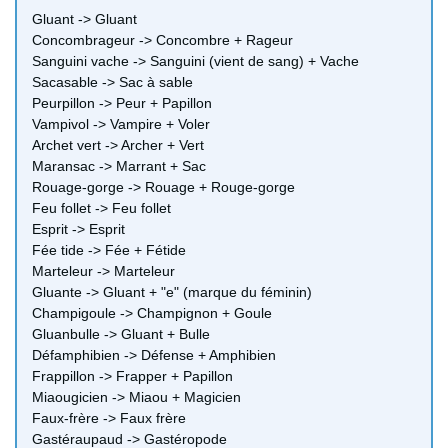
Gluant -> Gluant
Concombrageur -> Concombre + Rageur
Sanguini vache -> Sanguini (vient de sang) + Vache
Sacasable -> Sac à sable
Peurpillon -> Peur + Papillon
Vampivol -> Vampire + Voler
Archet vert -> Archer + Vert
Maransac -> Marrant + Sac
Rouage-gorge -> Rouage + Rouge-gorge
Feu follet -> Feu follet
Esprit -> Esprit
Fée tide -> Fée + Fétide
Marteleur -> Marteleur
Gluante -> Gluant + "e" (marque du féminin)
Champigoule -> Champignon + Goule
Gluanbulle -> Gluant + Bulle
Défamphibien -> Défense + Amphibien
Frappillon -> Frapper + Papillon
Miaougicien -> Miaou + Magicien
Faux-frère -> Faux frère
Gastéraupaud -> Gastéropode