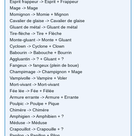
Esprit frappeur -> Esprit + Frappeur
Mage -> Mage
Momignon -> Momie + Mignon
Cavalier de glaise -> Cavalier de glaise
Gluant de métal -> Gluant de métal
Tire-flèche -> Tire + Flèche
Monte-gluant -> Monte + Gluant
Cyclown -> Cyclone + Clown
Babourin -> Babouche + Bourrin
Aggluantin -> ? + Gluant + ?
Fangeux -> fangeux (plein de boue)
Champimage -> Champignon + Mage
Vampivolle -> Vampire + Voler
Mort-vivant -> Mort-vivant
Fée lée -> Fée + Fêlée
Armure errante -> Armure + Errante
Poulpic -> Poulpe + Pique
Chimère -> Chimère
Amphigien -> Amphibien + ?
Méduse -> Méduse
Crapouillot -> Crapouille + ?
Papilon -> Papillon + Pilon