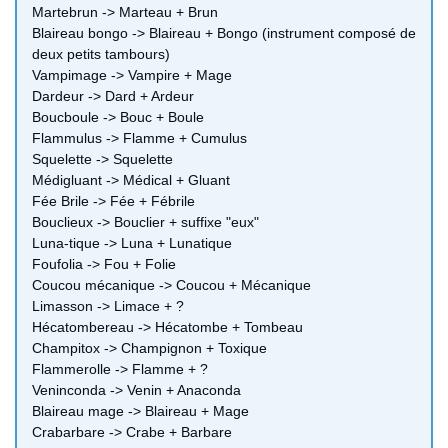
Martebrun -> Marteau + Brun
Blaireau bongo -> Blaireau + Bongo (instrument composé de
deux petits tambours)
Vampimage -> Vampire + Mage
Dardeur -> Dard + Ardeur
Boucboule -> Bouc + Boule
Flammulus -> Flamme + Cumulus
Squelette -> Squelette
Médigluant -> Médical + Gluant
Fée Brile -> Fée + Fébrile
Bouclieux -> Bouclier + suffixe "eux"
Luna-tique -> Luna + Lunatique
Foufolia -> Fou + Folie
Coucou mécanique -> Coucou + Mécanique
Limasson -> Limace + ?
Hécatombereau -> Hécatombe + Tombeau
Champitox -> Champignon + Toxique
Flammerolle -> Flamme + ?
Veninconda -> Venin + Anaconda
Blaireau mage -> Blaireau + Mage
Crabarbare -> Crabe + Barbare