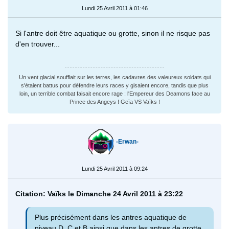
Lundi 25 Avril 2011 à 01:46
Si l'antre doit être aquatique ou grotte, sinon il ne risque pas
d'en trouver...
Un vent glacial soufflait sur les terres, les cadavres des valeureux soldats qui
s'étaient battus pour défendre leurs races y gisaient encore, tandis que plus
loin, un terrible combat faisait encore rage : l'Empereur des Deamons face au
Prince des Angeys ! Geïa VS Vaïks !
-Erwan-
Lundi 25 Avril 2011 à 09:24
Citation: Vaïks le Dimanche 24 Avril 2011 à 23:22
Plus précisément dans les antres aquatique de
niveau D, C et B ainsi que dans les antres de grotte