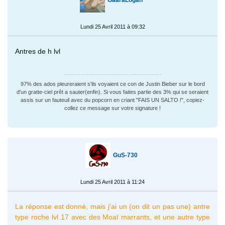
Lundi 25 Avril 2011 à 09:32
Antres de h lvl
97% des ados pleureraient s'ils voyaient ce con de Justin Bieber sur le bord
d'un gratte-ciel prêt a sauter(enfin). Si vous faites partie des 3% qui se seraient
assis sur un fauteuil avec du popcorn en criant "FAIS UN SALTO !", copiez-
collez ce message sur votre signature !
GuS-730
Lundi 25 Avril 2011 à 11:24
La réponse est donné, mais j'ai un (on dit un pas une) antre
type roche lvl 17 avec des Moaï marrants, et une autre type