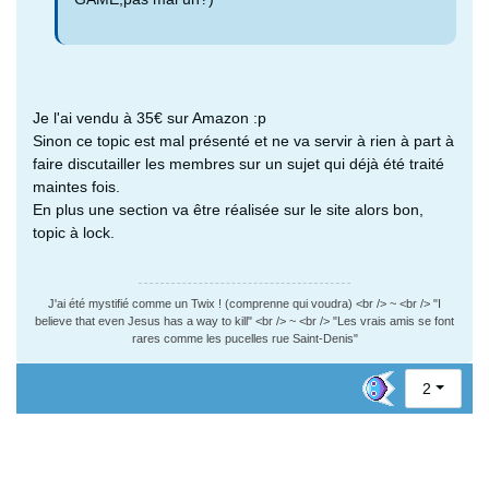
Je l'ai vendu à 35€ sur Amazon :p
Sinon ce topic est mal présenté et ne va servir à rien à part à
faire discutailler les membres sur un sujet qui déjà été traité
maintes fois.
En plus une section va être réalisée sur le site alors bon,
topic à lock.
J'ai été mystifié comme un Twix ! (comprenne qui voudra) <br /> ~ <br /> "I
believe that even Jesus has a way to kill" <br /> ~ <br /> "Les vrais amis se font
rares comme les pucelles rue Saint-Denis"
2