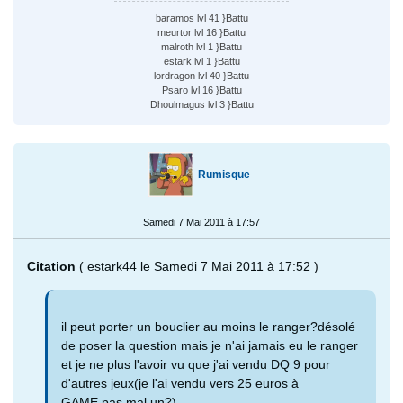
baramos lvl 41 }Battu
meurtor lvl 16 }Battu
malroth lvl 1 }Battu
estark lvl 1 }Battu
lordragon lvl 40 }Battu
Psaro lvl 16 }Battu
Dhoulmagus lvl 3 }Battu
Rumisque
Samedi 7 Mai 2011 à 17:57
Citation
( estark44 le Samedi 7 Mai 2011 à 17:52 )
il peut porter un bouclier au moins le ranger?désolé
de poser la question mais je n'ai jamais eu le ranger
et je ne plus l'avoir vu que j'ai vendu DQ 9 pour
d'autres jeux(je l'ai vendu vers 25 euros à
GAME,pas mal un?)