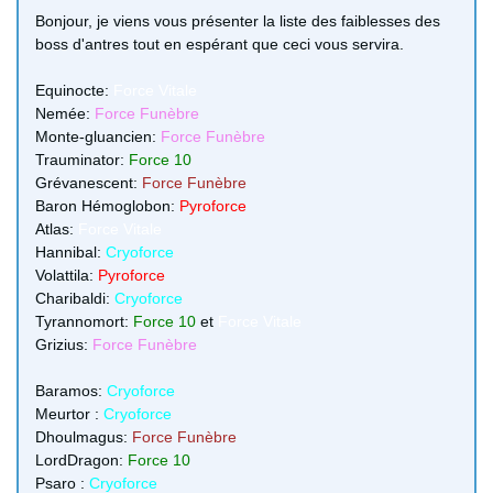
Bonjour, je viens vous présenter la liste des faiblesses des
boss d'antres tout en espérant que ceci vous servira.
Equinocte:
Force Vitale
Nemée:
Force Funèbre
Monte-gluancien:
Force Funèbre
Trauminator:
Force 10
Grévanescent:
Force Funèbre
Baron Hémoglobon:
Pyroforce
Atlas:
Force Vitale
Hannibal:
Cryoforce
Volattila:
Pyroforce
Charibaldi:
Cryoforce
Tyrannomort:
Force 10
et
Force Vitale
Grizius:
Force Funèbre
Baramos:
Cryoforce
Meurtor :
Cryoforce
Dhoulmagus:
Force Funèbre
LordDragon:
Force 10
Psaro :
Cryoforce