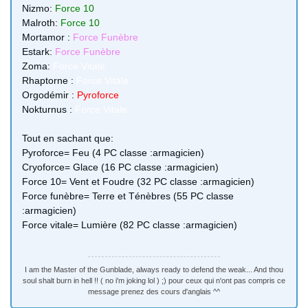
Nizmo:
Force 10
Malroth:
Force 10
Mortamor :
Force Funèbre
Estark:
Force Funèbre
Zoma:
Force Vitale
Rhaptorne :
Force Vitale
Orgodémir :
Pyroforce
Nokturnus :
Force Vitale
Tout en sachant que:
Pyroforce= Feu (4 PC classe :armagicien)
Cryoforce= Glace (16 PC classe :armagicien)
Force 10= Vent et Foudre (32 PC classe :armagicien)
Force funèbre= Terre et Ténèbres (55 PC classe
:armagicien)
Force vitale= Lumière (82 PC classe :armagicien)
I am the Master of the Gunblade, always ready to defend the weak... And thou
soul shalt burn in hell !! ( no i'm joking lol ) ;) pour ceux qui n'ont pas compris ce
message prenez des cours d'anglais ^^