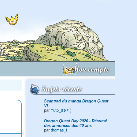
Mon compte
Sujets récents
Scantrad du manga Dragon Quest
VI
par
Yuto_(ゆと)
Dragon Quest Day 2026 - Résumé
des annonces des 40 ans
par
thomas_f