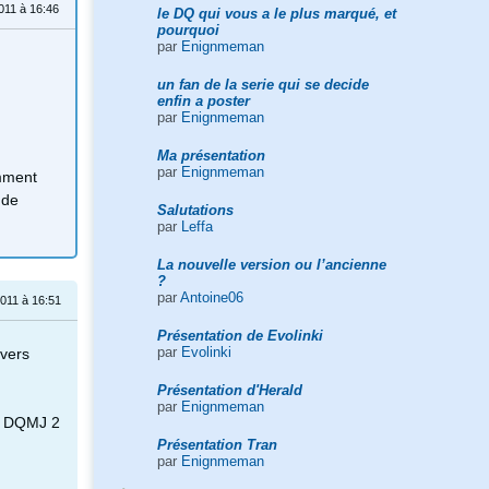
2011 à 16:46
le DQ qui vous a le plus marqué, et
pourquoi
par
Enignmeman
un fan de la serie qui se decide
enfin a poster
par
Enignmeman
Ma présentation
par
Enignmeman
emment
 de
Salutations
par
Leffa
La nouvelle version ou l’ancienne
?
par
Antoine06
 2011 à 16:51
Présentation de Evolinki
par
Evolinki
 vers
Présentation d'Herald
par
Enignmeman
de DQMJ 2
Présentation Tran
par
Enignmeman