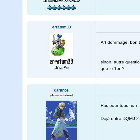
Mercenaire Solitaire
erratum33
Arf dommage, bon t
sinon, autre questi
Membre
que le 1er ?
garithos
(Administrateur)
Pas pour tous non
Déjà entre DQMJ 2 e