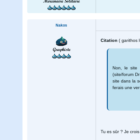
Mercenaire Solitaire
Nakos
Citation
( garithos 
Graphiste
Non, le sit
(site/forum D
site dans la 
ferais une ve
Tu es sûr ? Je cro