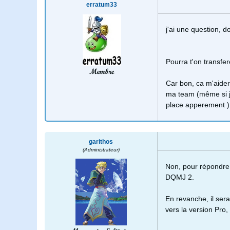
erratum33
j'ai une question, do
Pourra t'on transfe
Membre
Car bon, ca m'aide
ma team (même si je
place apperement )
garithos
(Administrateur)
Non, pour répondre 
DQMJ 2.
En revanche, il ser
vers la version Pro,