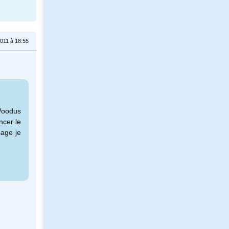
 2011 à 18:55
Woodus
ncer le
sage je