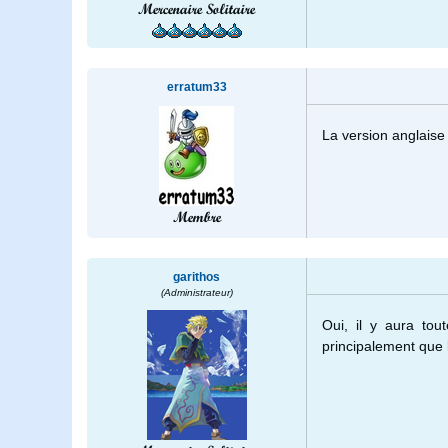
Mercenaire Solitaire
erratum33
La version anglaise
Membre
garithos
(Administrateur)
Oui, il y aura tou
principalement que l'