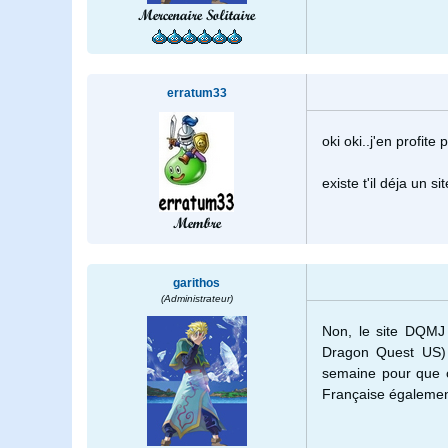
Mercenaire Solitaire
erratum33
oki oki..j'en profit
existe t'il déja un s
Membre
garithos
(Administrateur)
Non, le site DQMJ 
Dragon Quest US) m
semaine pour que ça
Française égaleme