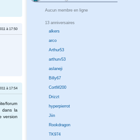
Aucun membre en ligne
13 anniversaires
 2011 à 17:50
alkers
arco
Arthur53
arthurv53
aslaneji
Billy67
CortM200
 2011 à 17:54
Drizzt
te/forum
hyperpierrot
e dans la
Jiin
e version
Rookdragon
TK974