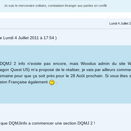
Je suis le mercenaire solitaire, combattant étranger aux parties en conflit
Lundi 4 Juillet
le Lundi 4 Juillet 2011 à 17:54 )
e DQMJ 2 info n'existe pas encore, mais Woodus admin du site 
ragon Quest US) m'a proposé de le réaliser, je vais par ailleurs comme
semaine pour que ça soit près pour le 28 Août prochain. Si vous êtes 
rsion Française également
.
is que DQMJinfo a commencer une section DQMJ 2 !