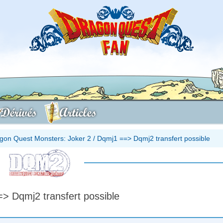
Dérivés
Articles
gon Quest Monsters: Joker 2
/
Dqmj1 ==> Dqmj2 transfert possible
> Dqmj2 transfert possible