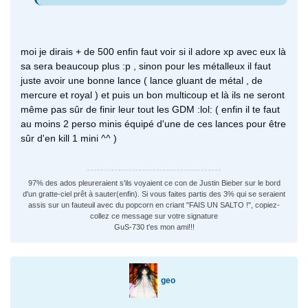
moi je dirais + de 500 enfin faut voir si il adore xp avec eux là
sa sera beaucoup plus :p , sinon pour les métalleux il faut
juste avoir une bonne lance ( lance gluant de métal , de
mercure et royal ) et puis un bon multicoup et là ils ne seront
même pas sûr de finir leur tout les GDM :lol: ( enfin il te faut
au moins 2 perso minis équipé d'une de ces lances pour être
sûr d'en kill 1 mini ^^ )
97% des ados pleureraient s'ils voyaient ce con de Justin Bieber sur le bord
d'un gratte-ciel prêt à sauter(enfin). Si vous faites partis des 3% qui se seraient
assis sur un fauteuil avec du popcorn en criant "FAIS UN SALTO !", copiez-
collez ce message sur votre signature
GuS-730 t'es mon ami!!!
geo