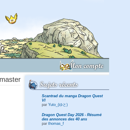
Mon compte
omaster
Sujets récents
Scantrad du manga Dragon Quest
VI
par
Yuto_(ゆと)
Dragon Quest Day 2026 - Résumé
des annonces des 40 ans
par
thomas_f