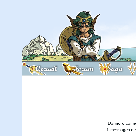
Accueil
Forum
Saga
Dernière conn
1 messages dep