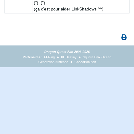
(")_(")
(ça c'est pour aider LinkShadows ^^)
Dragon Quest Fan 2006-2026
Partenaires :
FFRing
KHDestiny
Square Enix Ocean
Generation Nintendo
ChocoBonPlan