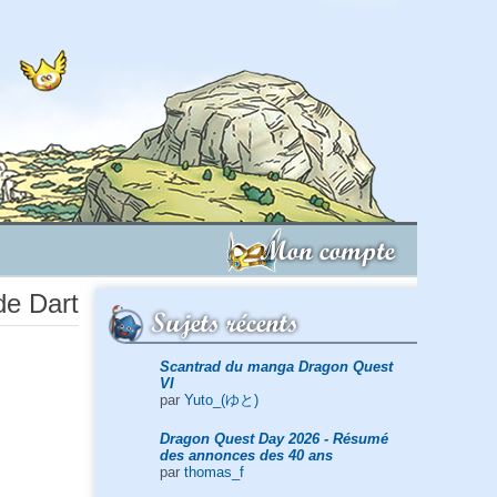
Mon compte
 de Dart
Sujets récents
Scantrad du manga Dragon Quest
VI
par
Yuto_(ゆと)
Dragon Quest Day 2026 - Résumé
des annonces des 40 ans
par
thomas_f