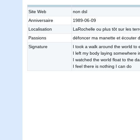
Site Web
non dsl
Anniversaire
1989-06-09
Localisation
LaRochelle ou plus tôt sur les te
Passions
défoncer ma manette et écouter du
Signature
I took a walk around the world to
I left my body laying somewhere i
I watched the world float to the d
I feel there is nothing I can do