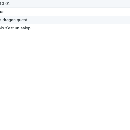
10-01
que
 a dragon quest
alo s'est un salop