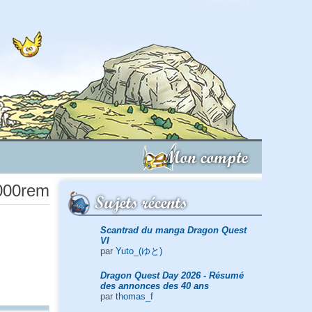
Mon compte
2000rem
Sujets récents
Scantrad du manga Dragon Quest
VI
par
Yuto_(ゆと)
Dragon Quest Day 2026 - Résumé
des annonces des 40 ans
par
thomas_f