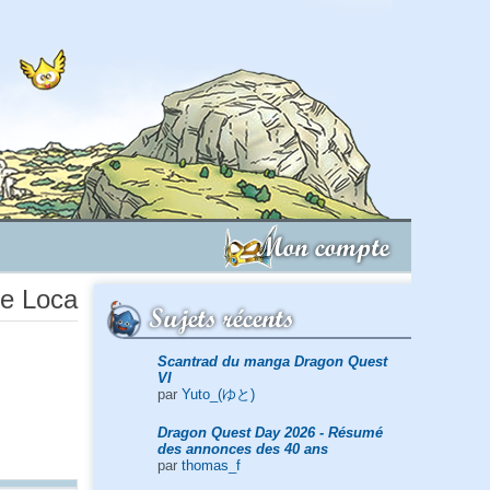
Mon compte
de Loca
Sujets récents
Scantrad du manga Dragon Quest
VI
par
Yuto_(ゆと)
Dragon Quest Day 2026 - Résumé
des annonces des 40 ans
par
thomas_f