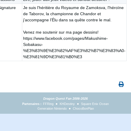
ignature
Je suis l'héritière du Royaume de Zamoksva, l'héroïne
de Taborov, la championne de Chandor et
j'accompagne l’Élu dans sa quête contre le mal.
Venez me soutenir sur ma page dessins!
https://www.facebook.com/pages/Makushime-
Sobakasu-
%E3%83%9E%E3%82%AF%E3%82%B7%E3%83%A0-
%E3%81%9D%E3%81%B0%E3
Dragon Quest Fan 2006-2026
Partenaires :
FFRing
KHDestiny
Square Enix Ocean
Generation Nintendo
ChocoBonPlan