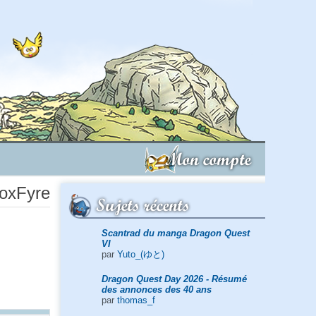
Mon compte
NoxFyre
Sujets récents
Scantrad du manga Dragon Quest
VI
par
Yuto_(ゆと)
Dragon Quest Day 2026 - Résumé
des annonces des 40 ans
par
thomas_f