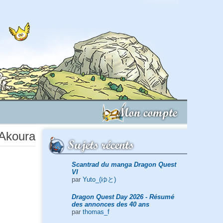
Mon compte
 Akoura
Sujets récents
Scantrad du manga Dragon Quest
VI
par
Yuto_(ゆと)
Dragon Quest Day 2026 - Résumé
des annonces des 40 ans
par
thomas_f