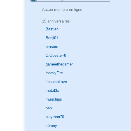
Aucun membre en ligne
15 anniversaires
Bastien
Benji01
brasero
D.Quester-8
gameethegamer
HeavyFire
JessicaLove
metal3x
munchips
papi
playman70
sérény