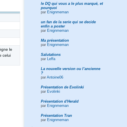
le DQ qui vous a le plus marqué, et
pourquoi
par
Enignmeman
un fan de la serie qui se decide
enfin a poster
par
Enignmeman
Ma présentation
par
Enignmeman
ègne le
Salutations
 celui
par
Leffa
La nouvelle version ou l’ancienne
?
par
Antoine06
Présentation de Evolinki
par
Evolinki
Présentation d'Herald
par
Enignmeman
Présentation Tran
par
Enignmeman