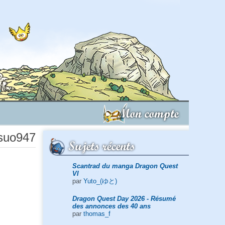
Mon compte
tsuo947
Sujets récents
Scantrad du manga Dragon Quest
VI
par
Yuto_(ゆと)
Dragon Quest Day 2026 - Résumé
des annonces des 40 ans
par
thomas_f