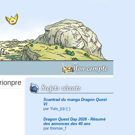
Mon compte
rionpre
Sujets récents
Scantrad du manga Dragon Quest
VI
par
Yuto_(ゆと)
Dragon Quest Day 2026 - Résumé
des annonces des 40 ans
par
thomas_f