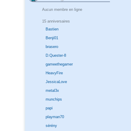
Aucun membre en ligne
15 anniversaires
Bastien
Benji01
brasero
D.Quester-8
gameethegamer
HeavyFire
JessicaLove
metal3x
munchips
papi
playman70
sérény