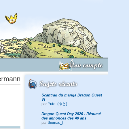
Mon compte
termann
Sujets récents
Scantrad du manga Dragon Quest
VI
par
Yuto_(ゆと)
Dragon Quest Day 2026 - Résumé
des annonces des 40 ans
par
thomas_f