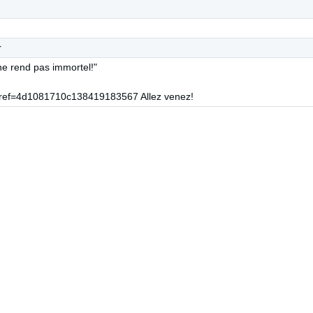
r
 ne rend pas immortel!"
/?ref=4d1081710c138419183567 Allez venez!