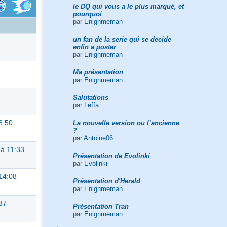
le DQ qui vous a le plus marqué, et
pourquoi
par
Enignmeman
un fan de la serie qui se decide
enfin a poster
par
Enignmeman
Ma présentation
par
Enignmeman
Salutations
par
Leffa
8:50
La nouvelle version ou l’ancienne
?
par
Antoine06
à 11:33
Présentation de Evolinki
par
Evolinki
14:08
Présentation d'Herald
par
Enignmeman
37
Présentation Tran
par
Enignmeman