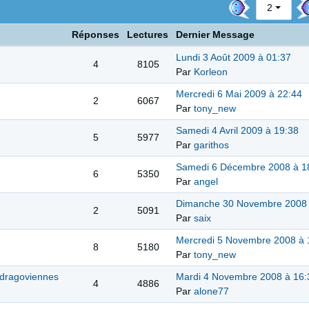
2
Réponses
Lectures
Dernier Message
Lundi 3 Août 2009 à 01:37
4
8105
Par
Korleon
Mercredi 6 Mai 2009 à 22:44
2
6067
Par
tony_new
Samedi 4 Avril 2009 à 19:38
5
5977
Par
garithos
Samedi 6 Décembre 2008 à 1
6
5350
Par
angel
Dimanche 30 Novembre 2008 
2
5091
Par
saix
Mercredi 5 Novembre 2008 à 
8
5180
Par
tony_new
 dragoviennes
Mardi 4 Novembre 2008 à 16:
4
4886
Par
alone77