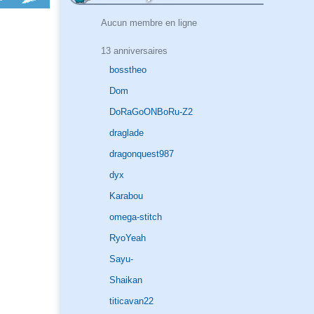
Aucun membre en ligne
13 anniversaires
bosstheo
Dom
DoRaGoONBoRu-Z2
draglade
dragonquest987
dyx
Karabou
omega-stitch
RyoYeah
Sayu-
Shaikan
titicavan22