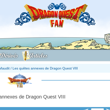
Dérivés
Articles
Maudit
/
Les quêtes annexes de Dragon Quest VIII
annexes de Dragon Quest VIII