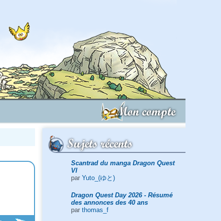
Mon compte
Sujets récents
Scantrad du manga Dragon Quest
VI
par
Yuto_(ゆと)
Dragon Quest Day 2026 - Résumé
des annonces des 40 ans
par
thomas_f