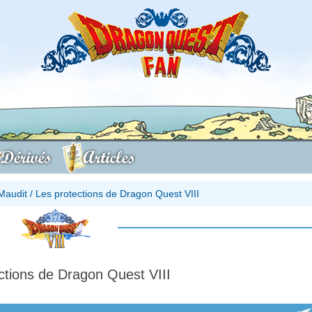
Dérivés
Articles
Maudit
/
Les protections de Dragon Quest VIII
ctions de Dragon Quest VIII