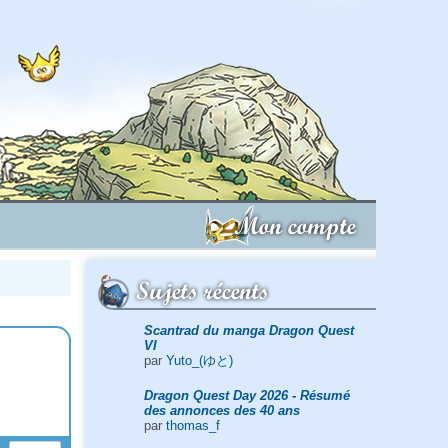
Mon compte
Sujets récents
Scantrad du manga Dragon Quest
VI
par
Yuto_(ゆと)
Dragon Quest Day 2026 - Résumé
des annonces des 40 ans
par
thomas_f