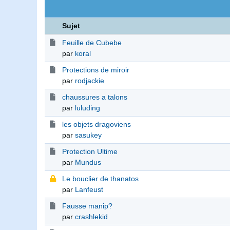
Sujet
Feuille de Cubebe
par
koral
Protections de miroir
par
rodjackie
chaussures a talons
par
luluding
les objets dragoviens
par
sasukey
Protection Ultime
par
Mundus
Le bouclier de thanatos
par
Lanfeust
Fausse manip?
par
crashlekid