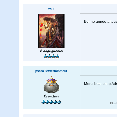
walf
Bonne année a tous
L'ange guerrier
psaro l'exterminateur
Merci beaucoup Adri
Correcteur
Plus 