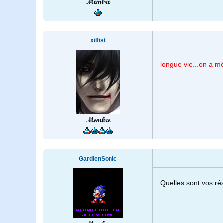
Membre
xilfist
longue vie...on a 
Membre
GardienSonic
Quelles sont vos ré