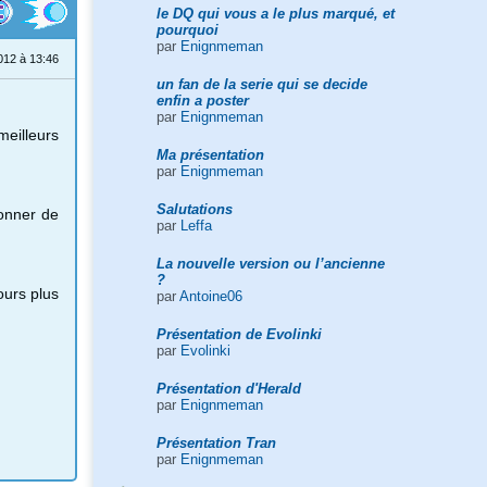
le DQ qui vous a le plus marqué, et
pourquoi
par
Enignmeman
012 à 13:46
un fan de la serie qui se decide
enfin a poster
par
Enignmeman
meilleurs
Ma présentation
par
Enignmeman
Salutations
donner de
par
Leffa
La nouvelle version ou l’ancienne
?
jours plus
par
Antoine06
Présentation de Evolinki
par
Evolinki
Présentation d'Herald
par
Enignmeman
Présentation Tran
par
Enignmeman