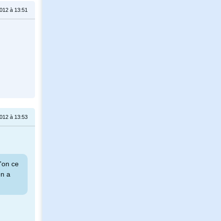
012 à 13:51
012 à 13:53
'on ce
en a