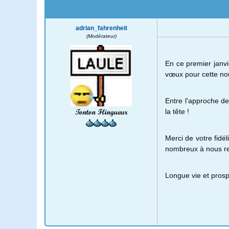
adrian_fahrenheit
(Modérateur)
En ce premier janvi
vœux pour cette no
Entre l'approche d
Tonton Flingueur
la tête !
Merci de votre fidéli
nombreux à nous re
Longue vie et prospé