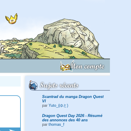
Mon compte
Sujets récents
Scantrad du manga Dragon Quest
VI
par
Yuto_(ゆと)
Dragon Quest Day 2026 - Résumé
des annonces des 40 ans
par
thomas_f