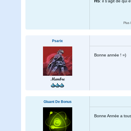
HS
: il s'agit de qui
Plus 
Psarix
Bonne année ! =)
Membre
Gluant De Bonus
Bonne Année a tous 