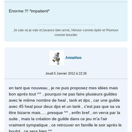
Enorme !!! *impatient*
Je sais où je vais et j'avance bien armé, l'Amour comme épée et l'Humour
comme bouclier.
Annathos
Jeudi 5 Janvier 2012 à 22:26
en tant que nouveau , je ne puis proposez mes idées mais
bon après tout ^^ , pourquoi ne pas faire plusieurs guildes
avec le même nombre de heal , tank et dps , car une guilde
avec 45 heal pour deux dps et un tank , c'est pas que sa va
être bizarre mais......presque ^^ , enfin bref , on verra par la
suite , mais la création de guilde dans ce jeu m'a l'air
vraiment sympatique , ce retrouver en famille le soir après le
boulot , ce sera bien ^^