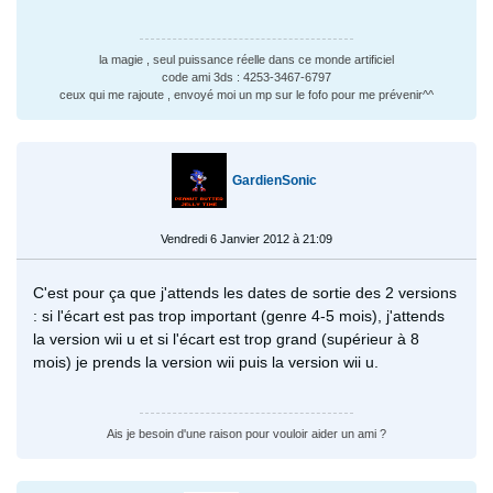
la magie , seul puissance réelle dans ce monde artificiel
code ami 3ds : 4253-3467-6797
ceux qui me rajoute , envoyé moi un mp sur le fofo pour me prévenir^^
GardienSonic
Vendredi 6 Janvier 2012 à 21:09
C'est pour ça que j'attends les dates de sortie des 2 versions
: si l'écart est pas trop important (genre 4-5 mois), j'attends
la version wii u et si l'écart est trop grand (supérieur à 8
mois) je prends la version wii puis la version wii u.
Ais je besoin d'une raison pour vouloir aider un ami ?