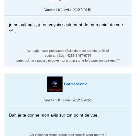
Vendredi 6 Janvier 2012 à 20:51
je ne sait pas , je ne voyais seulement de mon point de vue
^^ ,
la magie , seul puissance réelle dans ce monde artificiel
code ami 3ds : 4253-3467-6797
ceux qui me rajoute , envoyé moi un mp sur le fofo pour me prévenir^^
GardienSonic
Vendredi 6 Janvier 2012 à 20:51
Bah je te donne mon avis sur ton point de vue.
Ais je besoin d'une raison pour vouloir aider un ami ?