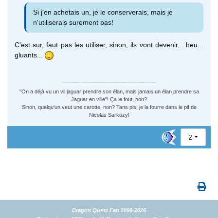
Si j'en achetais un, je le conserverais, mais je
n'utiliserais surement pas!
C'est sur, faut pas les utiliser, sinon, ils vont devenir... heu...
gluants...
"On a déjà vu un vil jaguar prendre son élan, mais jamais un élan prendre sa
Jaguar en ville"! Ça le fout, non?
Sinon, quelqu'un veut une carotte, non? Tans pis, je la fourre dans le pif de
Nicolas Sarkozy!
2
Dragon Quest Fan 2006-2026