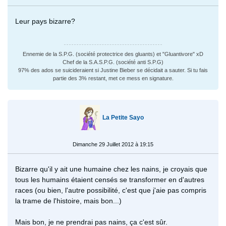
Leur pays bizarre?
Ennemie de la S.P.G. (société protectrice des gluants) et "Gluantivore" xD
Chef de la S.A.S.P.G. (société anti S.P.G)
97% des ados se suicideraient si Justine Bieber se décidait a sauter. Si tu fais
partie des 3% restant, met ce mess en signature.
La Petite Sayo
Dimanche 29 Juillet 2012 à 19:15
Bizarre qu'il y ait une humaine chez les nains, je croyais que
tous les humains étaient censés se transformer en d'autres
races (ou bien, l'autre possibilité, c'est que j'aie pas compris
la trame de l'histoire, mais bon...)
Mais bon, je ne prendrai pas nains, ça c'est sûr.