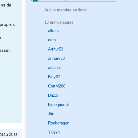
ons de
Aucun membre en ligne
13 anniversaires
 propres
alkers
a
arco
Arthur53
esser,
arthurv53
aslaneji
Billy67
CortM200
Drizzt
hyperpierrot
Jiin
Rookdragon
TK974
012 à 23:38