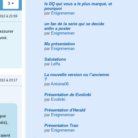
3
le DQ qui vous a le plus marqué, et
pourquoi
par
Enignmeman
012 à 21:59
un fan de la serie qui se decide
enfin a poster
assurer
par
Enignmeman
voir.
Ma présentation
par
Enignmeman
Salutations
par
Leffa
La nouvelle version ou l’ancienne
?
012 à 23:17
par
Antoine06
Présentation de Evolinki
par
Evolinki
Présentation d'Herald
par
Enignmeman
que
sés),
Présentation Tran
par
Enignmeman
raient