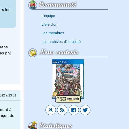
Communauté
rs les
L'équipe
Livre d'or
Les membres
Les archives d'actualité
 sans
Nous soutenir
es pnj
012 à 23:31
ement à
façon de
Statistiques