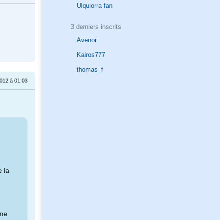
Ulquiorra fan
3 derniers inscrits
Avenor
Kairos777
thomas_f
2012 à 01:03
e la
 ne