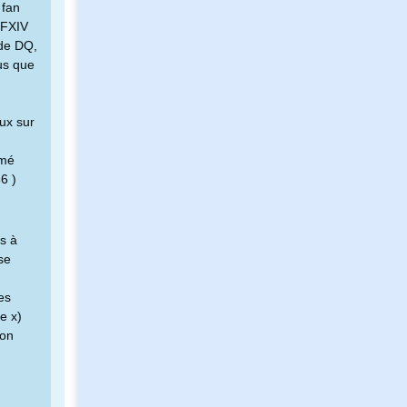
 fan
FFXIV
 de DQ,
lus que
ux sur
imé
6 )
s à
se
es
e x)
son