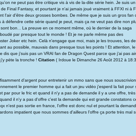
qu'on ne peut pas être critique vis à vis de la-dite série hein. Je suis un
 de Final Fantasy, et pourtant je n'ai jamais joué vraiment à FFXI ni à 
ant l'air d'être deux grosses bombes. De même que je suis un gros fan
as à défendre cette série quand je peut, mais ça ne veut pas dire non p
sont bon... La preuve en ce moment même, où le dernier de la saga
t boudé par presque tout le monde ! Et je ne parle même pas des
ter Joker etc hein. Celà n'engage que moi, mais je les trouves, les de
ant au possible, mauvais dans presque tous les points ! Et attention, le
e dis que j'suis pas un VRAI fan de Dragon Quest parce que j'ai pas a
j'y pète la tronche !
Citation
( Irdoue le Dimanche 26 Août 2012 à 18:3
ffisamment d'argent pour entretenir un mmo sans que nous souscrivion
nnement le premier homme qui a fait un jeu vidéo j'esperd la fait pour 
t par pour le fric et quand il n'y a pas de demande il y a une offre, très
quand il n'y a pas d'offre c'est la demande qui est grande constatons c
dqx n'est pas sortie en france, l'offre est donc nul et pourtant la demand
ardons impatient que nous sommes d'ailleurs l'offre ça porte très mal 