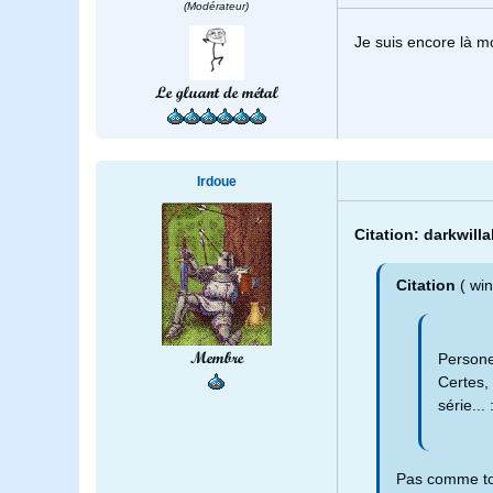
(Modérateur)
Je suis encore là mo
Le gluant de métal
Irdoue
Citation: darkwill
Citation
( wi
Membre
Persone
Certes, 
série... 
Pas comme tou