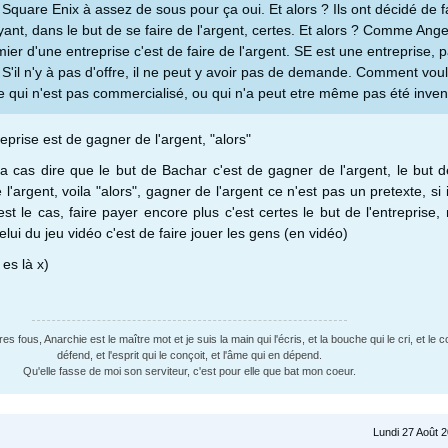
Square Enix à assez de sous pour ça oui. Et alors ? Ils ont décidé de f
, dans le but de se faire de l'argent, certes. Et alors ? Comme Angel
emier d'une entreprise c'est de faire de l'argent. SE est une entreprise, p
S'il n'y à pas d'offre, il ne peut y avoir pas de demande. Comment voul
 qui n'est pas commercialisé, ou qui n'a peut etre même pas été inven
reprise est de gagner de l'argent, "alors"
a cas dire que le but de Bachar c'est de gagner de l'argent, le but d
 l'argent, voila "alors", gagner de l'argent ce n'est pas un pretexte, si 
st le cas, faire payer encore plus c'est certes le but de l'entreprise,
celui du jeu vidéo c'est de faire jouer les gens (en vidéo)
 es là x)
 fous, Anarchie est le maître mot et je suis la main qui l'écris, et la bouche qui le cri, et le c
défend, et l'esprit qui le conçoit, et l'âme qui en dépend.
Qu'elle fasse de moi son serviteur, c'est pour elle que bat mon coeur.
Lundi 27 Août 