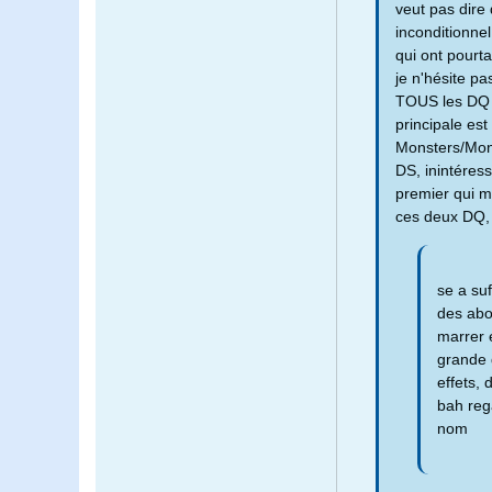
veut pas dire 
inconditionnel
qui ont pourt
je n'hésite p
TOUS les DQ 
principale es
Monsters/Mons
DS, inintéress
premier qui m
ces deux DQ, 
se a su
des abo
marrer e
grande 
effets, 
bah reg
nom