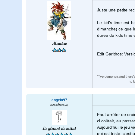
Juste une petite rec
Le kid's time est 
dimanche) ce que l
durée du kids time 
Membre
Edit Garithos: Versi
"I've demonstrated there'
to 
angelo97
(Modérateur)
Faut arrêter de cro
ci coûtait, au passa
Aujourd'hui le jeu 
Le gluant de métal
qui est triste, c'est