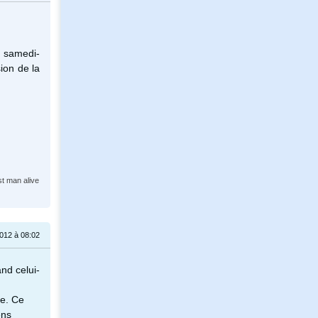
e samedi-
ion de la
st man alive
2012 à 08:02
nd celui-
ue. Ce
ens