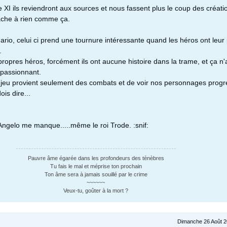
 XI ils reviendront aux sources et nous fassent plus le coup des créati
ache à rien comme ça.
ario, celui ci prend une tournure intéressante quand les héros ont leur
.
 propres héros, forcément ils ont aucune histoire dans la trame, et ça n'
 passionnant.
 de jeu provient seulement des combats et de voir nos personnages progr
ois dire...
Angelo me manque.....même le roi Trode. :snif:
Pauvre âme égarée dans les profondeurs des ténèbres
Tu fais le mal et méprise ton prochain
Ton âme sera à jamais souillé par le crime
~~~~~~
Veux-tu, goûter à la mort ?
Dimanche 26 Août 2