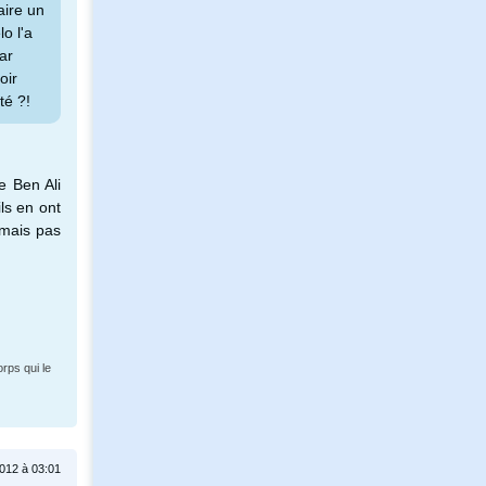
aire un
o l'a
ar
oir
té ?!
e Ben Ali
ils en ont
 mais pas
orps qui le
2012 à 03:01