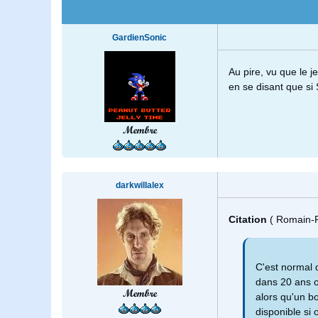
GardienSonic
Au pire, vu que le 
en se disant que si 
Membre
darkwillalex
Citation
( Romain-R
C'est normal 
dans 20 ans o
Membre
alors qu'un b
disponible si 