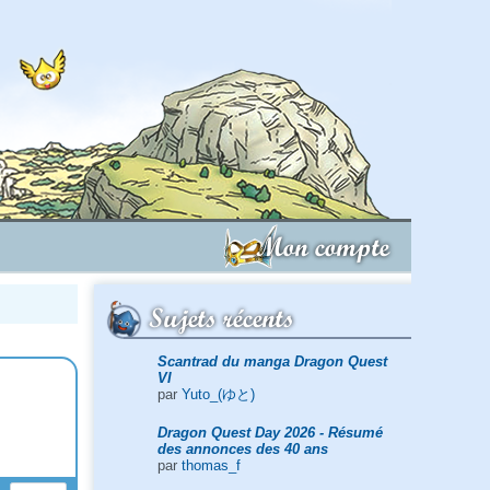
Mon compte
Sujets récents
Scantrad du manga Dragon Quest
VI
par
Yuto_(ゆと)
Dragon Quest Day 2026 - Résumé
des annonces des 40 ans
par
thomas_f