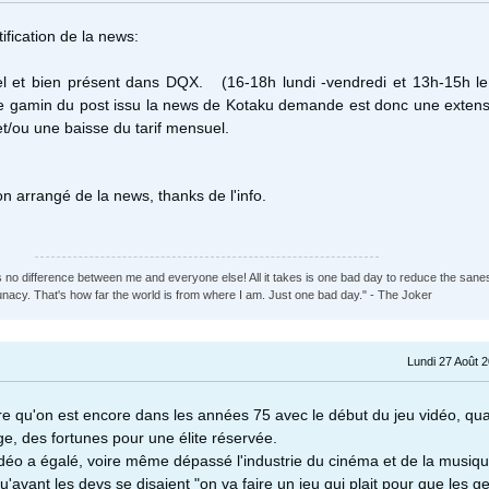
tification de la news:
bel et bien présent dans DQX. (16-18h lundi -vendredi et 13h-15h l
e gamin du post issu la news de Kotaku demande est donc une extens
et/ou une baisse du tarif mensuel.
on arrangé de la news, thanks de l'info.
s no difference between me and everyone else! All it takes is one bad day to reduce the sane
lunacy. That's how far the world is from where I am. Just one bad day." - The Joker
Lundi 27 Août 
ire qu'on est encore dans les années 75 avec le début du jeu vidéo, qua
ge, des fortunes pour une élite réservée.
vidéo a égalé, voire même dépassé l'industrie du cinéma et de la musiq
 qu'avant les devs se disaient "on va faire un jeu qui plait pour que les g