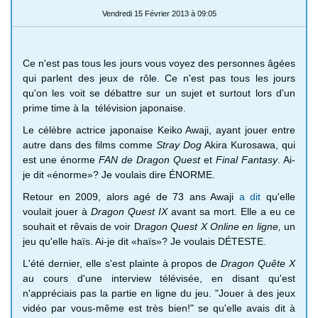
Vendredi 15 Février 2013 à 09:05
Ce n'est pas tous les jours vous voyez des personnes âgées
qui parlent des jeux de rôle.
Ce n'est pas tous les jours
qu'on les voit se débattre sur un sujet et surtout lors d'un
prime time à la télévision japonaise.
Le célèbre actrice japonaise Keiko Awaji, ayant jouer entre
autre dans des films comme
Stray Dog
Akira Kurosawa, qui
est une énorme
FAN de Dragon Quest
et
Final Fantasy
.
Ai-
je dit «énorme»?
Je voulais dire ÉNORME.
Retour en 2009, alors agé de 73 ans Awaji
a dit
qu'elle
voulait jouer à
Dragon Quest IX
avant sa mort.
Elle a eu ce
souhait et rêvais de voir D
ragon Quest X Online en ligne,
un
jeu qu'elle haïs.
Ai-je dit «haïs»?
Je voulais DÉTESTE.
L'été dernier, elle s'est plainte à propos de
Dragon Quête X
au cours d'une interview télévisée, en disant qu'est
n'appréciais pas la partie en ligne du jeu.
"Jouer à des jeux
vidéo par vous-même est très bien!"
se qu'elle avais dit à