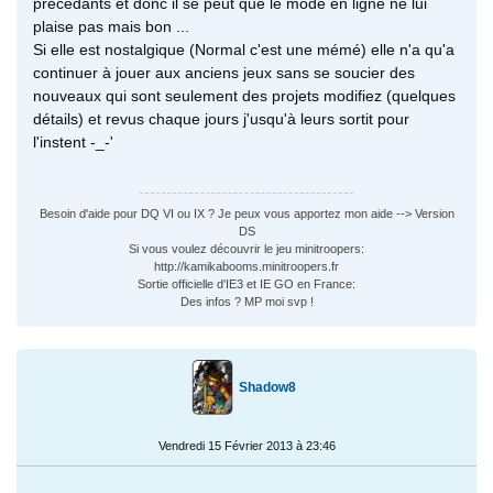
précédants et donc il se peut que le mode en ligne ne lui
plaise pas mais bon ...
Si elle est nostalgique (Normal c'est une mémé) elle n'a qu'a
continuer à jouer aux anciens jeux sans se soucier des
nouveaux qui sont seulement des projets modifiez (quelques
détails) et revus chaque jours j'usqu'à leurs sortit pour
l'instent -_-'
Besoin d'aide pour DQ VI ou IX ? Je peux vous apportez mon aide --> Version
DS
Si vous voulez découvrir le jeu minitroopers:
http://kamikabooms.minitroopers.fr
Sortie officielle d'IE3 et IE GO en France:
Des infos ? MP moi svp !
Shadow8
Vendredi 15 Février 2013 à 23:46