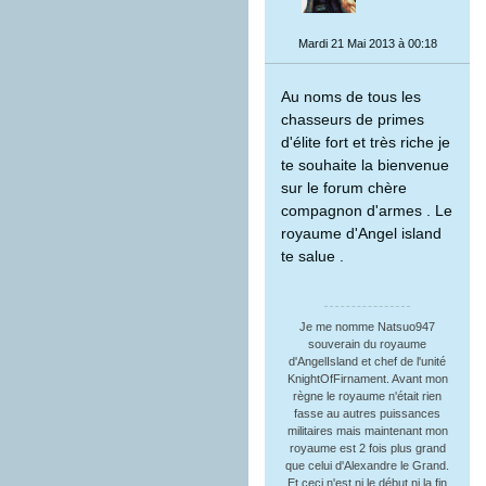
Mardi 21 Mai 2013 à 00:18
Au noms de tous les
chasseurs de primes
d'élite fort et très riche je
te souhaite la bienvenue
sur le forum chère
compagnon d'armes . Le
royaume d'Angel island
te salue .
Je me nomme Natsuo947
souverain du royaume
d'AngelIsland et chef de l'unité
KnightOfFirnament. Avant mon
règne le royaume n'était rien
fasse au autres puissances
militaires mais maintenant mon
royaume est 2 fois plus grand
que celui d'Alexandre le Grand.
Et ceci n'est ni le début ni la fin