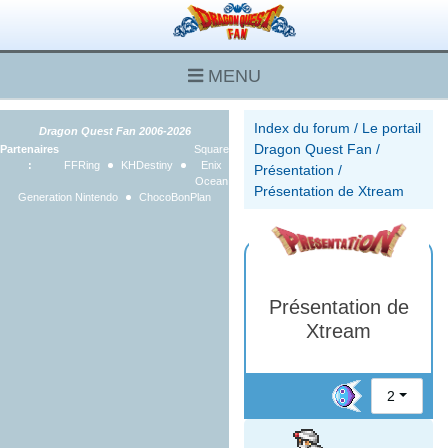
MENU
Index du forum
/
Le portail
Dragon Quest Fan 2006-2026
Dragon Quest Fan
/
Partenaires
Square
:
FFRing
KHDestiny
Enix
Présentation
/
Ocean
Présentation de Xtream
Generation Nintendo
ChocoBonPlan
Présentation de
Xtream
2