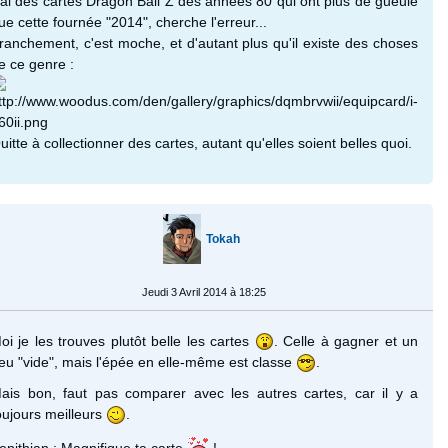
'ai des cartes Dragon Ball Z des années 80 qui ont plus de gueule
ue cette fournée "2014", cherche l'erreur...
ranchement, c'est moche, et d'autant plus qu'il existe des choses
e ce genre :
uitte à collectionner des cartes, autant qu'elles soient belles quoi.
Tokah
Jeudi 3 Avril 2014 à 18:25
oi je les trouves plutôt belle les cartes
. Celle à gagner et un
eu "vide", mais l'épée en elle-même est classe
.
ais bon, faut pas comparer avec les autres cartes, car il y a
oujours meilleurs
.