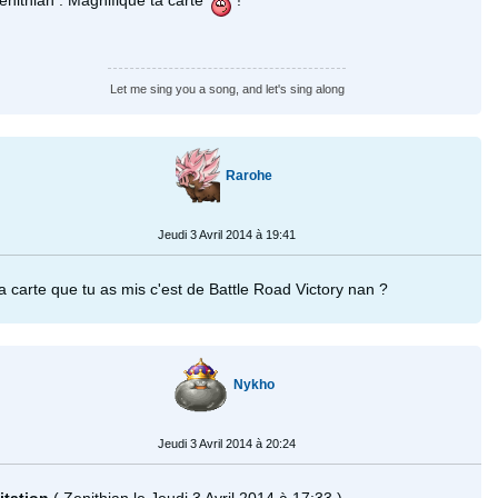
enithian : Magnifique ta carte
!
Let me sing you a song, and let's sing along
Rarohe
Jeudi 3 Avril 2014 à 19:41
a carte que tu as mis c'est de Battle Road Victory nan ?
Nykho
Jeudi 3 Avril 2014 à 20:24