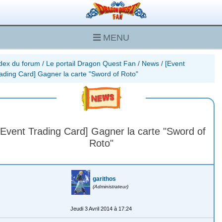
MENU
dex du forum
/
Le portail Dragon Quest Fan
/
News
/
[Event
ading Card] Gagner la carte "Sword of Roto"
[Event Trading Card] Gagner la carte "Sword of
Roto"
garithos
(Administrateur)
Jeudi 3 Avril 2014 à 17:24