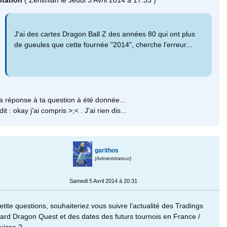
itation
( Zenithian le Jeudi 3 Avril 2014 à 17:33 )
J'ai des cartes Dragon Ball Z des années 80 qui ont plus
de gueules que cette fournée "2014", cherche l'erreur...
a réponse à ta question à été donnée...
dit : okay j'ai compris >;< . J'ai rien dis...
garithos
(Administrateur)
Samedi 5 Avril 2014 à 20:31
etite questions, souhaiteriez vous suivre l'actualité des Tradings
ard Dragon Quest et des dates des futurs tournois en France /