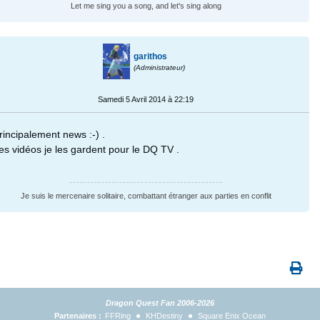
Let me sing you a song, and let's sing along
garithos
(Administrateur)
Samedi 5 Avril 2014 à 22:19
rincipalement news :-) .
es vidéos je les gardent pour le DQ TV .
Je suis le mercenaire solitaire, combattant étranger aux parties en conflit
Dragon Quest Fan 2006-2026
Partenaires :
FFRing
KHDestiny
Square Enix Ocean